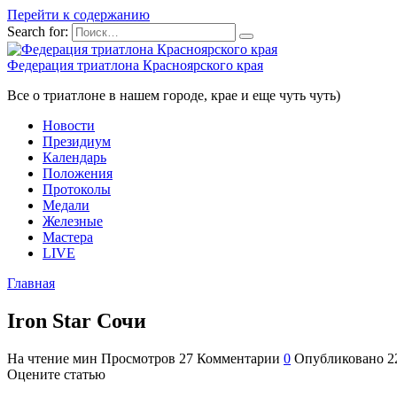
Перейти к содержанию
Search for:
Федерация триатлона Красноярского края
Все о триатлоне в нашем городе, крае и еще чуть чуть)
Новости
Президиум
Календарь
Положения
Протоколы
Медали
Железные
Мастера
LIVE
Главная
Iron Star Сочи
На чтение
мин
Просмотров
27
Комментарии
0
Опубликовано
2
Оцените статью