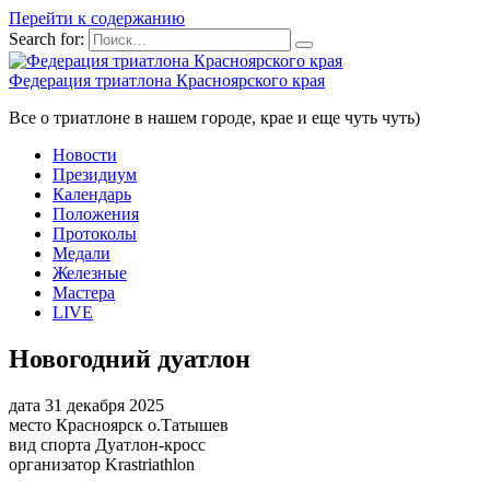
Перейти к содержанию
Search for:
Федерация триатлона Красноярского края
Все о триатлоне в нашем городе, крае и еще чуть чуть)
Новости
Президиум
Календарь
Положения
Протоколы
Медали
Железные
Мастера
LIVE
Новогодний дуатлон
дата
31 декабря 2025
место
Красноярск о.Татышев
вид спорта
Дуатлон-кросс
организатор
Krastriathlon