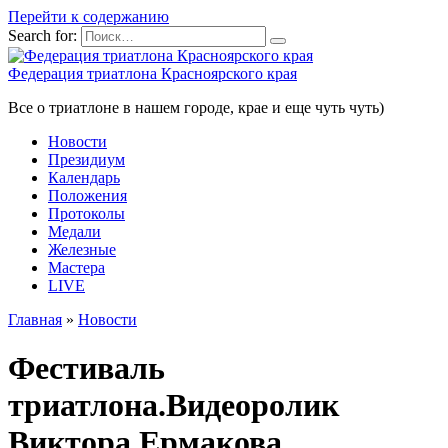
Перейти к содержанию
Search for:
Федерация триатлона Красноярского края
Все о триатлоне в нашем городе, крае и еще чуть чуть)
Новости
Президиум
Календарь
Положения
Протоколы
Медали
Железные
Мастера
LIVE
Главная
»
Новости
Фестиваль
триатлона.Видеоролик
Виктора Ермакова