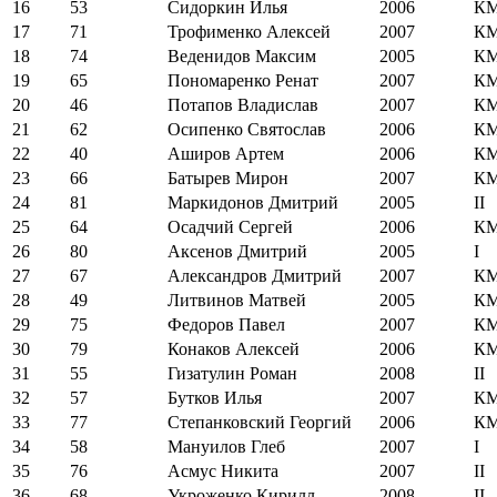
16
53
Сидоркин Илья
2006
К
17
71
Трофименко Алексей
2007
К
18
74
Веденидов Максим
2005
К
19
65
Пономаренко Ренат
2007
К
20
46
Потапов Владислав
2007
К
21
62
Осипенко Святослав
2006
К
22
40
Аширов Артем
2006
К
23
66
Батырев Мирон
2007
К
24
81
Маркидонов Дмитрий
2005
II
25
64
Осадчий Сергей
2006
К
26
80
Аксенов Дмитрий
2005
I
27
67
Александров Дмитрий
2007
К
28
49
Литвинов Матвей
2005
К
29
75
Федоров Павел
2007
К
30
79
Конаков Алексей
2006
К
31
55
Гизатулин Роман
2008
II
32
57
Бутков Илья
2007
К
33
77
Степанковский Георгий
2006
К
34
58
Мануилов Глеб
2007
I
35
76
Асмус Никита
2007
II
36
68
Укроженко Кирилл
2008
II