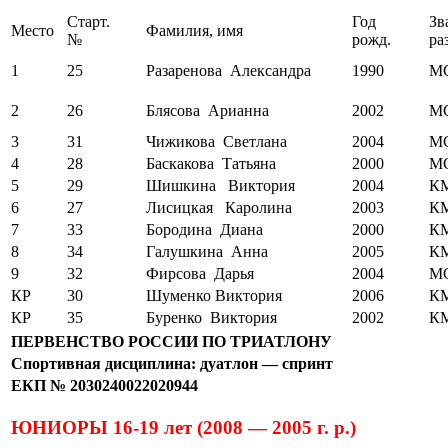
Старт.
Год
Зв
Место
Фамилия, имя
№
рожд.
ра
1
25
Разаренова Александра
1990
М
2
26
Блясова Арианна
2002
М
3
31
Чижикова Светлана
2004
М
4
28
Баскакова Татьяна
2000
М
5
29
Шишкина Виктория
2004
К
6
27
Лисицкая Каролина
2003
К
7
33
Бородина Диана
2000
К
8
34
Галушкина Анна
2005
К
9
32
Фирсова Дарья
2004
М
КР
30
Шуменко Виктория
2006
К
КР
35
Буренко Виктория
2002
К
ПЕРВЕНСТВО РОССИИ ПО ТРИАТЛОНУ
Спортивная дисциплина: дуатлон — спринт
ЕКП № 2030240022020944
ЮНИОРЫ 16-19 лет (2008 — 2005 г. р.)