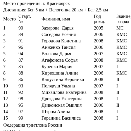
Место проведения: г. Красноярск
Дистанция: Бег 5 км + Велогонка 20 км + Бег 2,5 км
Старт.
Год
Звание
Место
Фамилия, имя
№
рожд.
разряд
1
90
Захарова Дарья
2005
МС
2
89
Соседова Есения
2006
КМС
3
91
Городова Кристина
2008
КМС
4
96
Анженко Таисия
2006
КМС
5
94
Волкова Дарья
2007
КМС
6
87
Агафонова Софья
2008
КМС
7
85
Буренко Мария
2007
I
8
88
Кирюшина Алина
2006
КМС
9
86
Капустина Вероника
2008
II
10
93
Поляруш Ульяна
2007
I
11
92
Михайлова Екатерина
2008
II
12
98
Дроздова Екатерина
2008
I
13
95
Дзиконская Эмилия
2006
II
14
97
Штром Алина
2008
I
15
99
Гаранина Василиса
2008
I
Федерация триатлона России