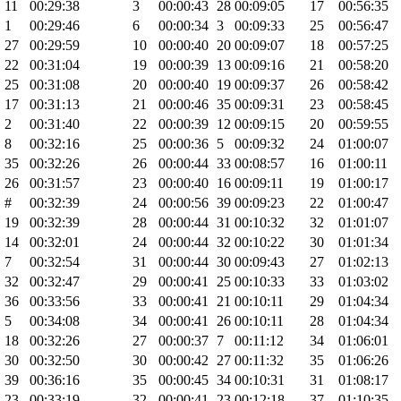
11
00:29:38
3
00:00:43
28
00:09:05
17
00:56:35
1
00:29:46
6
00:00:34
3
00:09:33
25
00:56:47
27
00:29:59
10
00:00:40
20
00:09:07
18
00:57:25
22
00:31:04
19
00:00:39
13
00:09:16
21
00:58:20
25
00:31:08
20
00:00:40
19
00:09:37
26
00:58:42
17
00:31:13
21
00:00:46
35
00:09:31
23
00:58:45
2
00:31:40
22
00:00:39
12
00:09:15
20
00:59:55
8
00:32:16
25
00:00:36
5
00:09:32
24
01:00:07
35
00:32:26
26
00:00:44
33
00:08:57
16
01:00:11
26
00:31:57
23
00:00:40
16
00:09:11
19
01:00:17
#
00:32:39
24
00:00:56
39
00:09:23
22
01:00:47
19
00:32:39
28
00:00:44
31
00:10:32
32
01:01:07
14
00:32:01
24
00:00:44
32
00:10:22
30
01:01:34
7
00:32:54
31
00:00:44
30
00:09:43
27
01:02:13
32
00:32:47
29
00:00:41
25
00:10:33
33
01:03:02
36
00:33:56
33
00:00:41
21
00:10:11
29
01:04:34
5
00:34:08
34
00:00:41
26
00:10:11
28
01:04:34
18
00:32:26
27
00:00:37
7
00:11:12
34
01:06:01
30
00:32:50
30
00:00:42
27
00:11:32
35
01:06:26
39
00:36:16
35
00:00:45
34
00:10:31
31
01:08:17
23
00:33:19
32
00:00:41
23
00:12:18
37
01:10:35