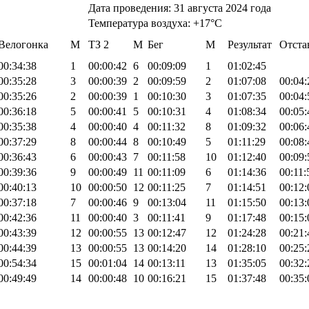
Дата проведения: 31 августа 2024 года
Температура воздуха: +17°С
Велогонка
М
TЗ 2
М
Бег
М
Результат
Отста
00:34:38
1
00:00:42
6
00:09:09
1
01:02:45
00:35:28
3
00:00:39
2
00:09:59
2
01:07:08
00:04:
00:35:26
2
00:00:39
1
00:10:30
3
01:07:35
00:04:
00:36:18
5
00:00:41
5
00:10:31
4
01:08:34
00:05:
00:35:38
4
00:00:40
4
00:11:32
8
01:09:32
00:06:
00:37:29
8
00:00:44
8
00:10:49
5
01:11:29
00:08:
00:36:43
6
00:00:43
7
00:11:58
10
01:12:40
00:09:
00:39:36
9
00:00:49
11
00:11:09
6
01:14:36
00:11:
00:40:13
10
00:00:50
12
00:11:25
7
01:14:51
00:12:
00:37:18
7
00:00:46
9
00:13:04
11
01:15:50
00:13:
00:42:36
11
00:00:40
3
00:11:41
9
01:17:48
00:15:
00:43:39
12
00:00:55
13
00:12:47
12
01:24:28
00:21:
00:44:39
13
00:00:55
13
00:14:20
14
01:28:10
00:25:
00:54:34
15
00:01:04
14
00:13:11
13
01:35:05
00:32:
00:49:49
14
00:00:48
10
00:16:21
15
01:37:48
00:35: