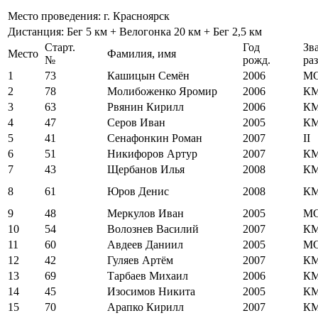
Место проведения: г. Красноярск
Дистанция: Бег 5 км + Велогонка 20 км + Бег 2,5 км
Старт.
Год
Зв
Место
Фамилия, имя
№
рожд.
ра
1
73
Кашицын Семëн
2006
М
2
78
Молибоженко Яромир
2006
К
3
63
Рвянин Кирилл
2006
К
4
47
Серов Иван
2005
К
5
41
Сенафонкин Роман
2007
II
6
51
Никифоров Артур
2007
К
7
43
Щербанов Илья
2008
К
8
61
Юров Денис
2008
К
9
48
Меркулов Иван
2005
М
10
54
Волознев Василий
2007
К
11
60
Авдеев Даниил
2005
М
12
42
Гуляев Артём
2007
К
13
69
Тарбаев Михаил
2006
К
14
45
Изосимов Никита
2005
К
15
70
Арапко Кирилл
2007
К