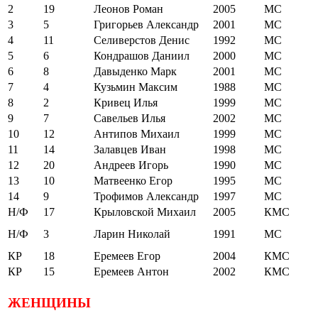
2
19
Леонов Роман
2005
МС
3
5
Григорьев Александр
2001
МС
4
11
Селиверстов Денис
1992
МС
5
6
Кондрашов Даниил
2000
МС
6
8
Давыденко Марк
2001
МС
7
4
Кузьмин Максим
1988
МС
8
2
Кривец Илья
1999
МС
9
7
Савельев Илья
2002
МС
10
12
Антипов Михаил
1999
МС
11
14
Залавцев Иван
1998
МС
12
20
Андреев Игорь
1990
МС
13
10
Матвеенко Егор
1995
МС
14
9
Трофимов Александр
1997
МС
Н/Ф
17
Крыловской Михаил
2005
КМС
Н/Ф
3
Ларин Николай
1991
МС
КР
18
Еремеев Егор
2004
КМС
КР
15
Еремеев Антон
2002
КМС
ЖЕНЩИНЫ