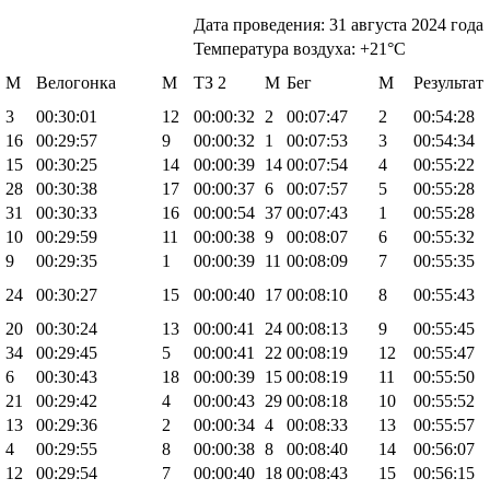
Дата проведения: 31 августа 2024 года
Температура воздуха: +21°С
М
Велогонка
М
TЗ 2
М
Бег
М
Результат
3
00:30:01
12
00:00:32
2
00:07:47
2
00:54:28
16
00:29:57
9
00:00:32
1
00:07:53
3
00:54:34
15
00:30:25
14
00:00:39
14
00:07:54
4
00:55:22
28
00:30:38
17
00:00:37
6
00:07:57
5
00:55:28
31
00:30:33
16
00:00:54
37
00:07:43
1
00:55:28
10
00:29:59
11
00:00:38
9
00:08:07
6
00:55:32
9
00:29:35
1
00:00:39
11
00:08:09
7
00:55:35
24
00:30:27
15
00:00:40
17
00:08:10
8
00:55:43
20
00:30:24
13
00:00:41
24
00:08:13
9
00:55:45
34
00:29:45
5
00:00:41
22
00:08:19
12
00:55:47
6
00:30:43
18
00:00:39
15
00:08:19
11
00:55:50
21
00:29:42
4
00:00:43
29
00:08:18
10
00:55:52
13
00:29:36
2
00:00:34
4
00:08:33
13
00:55:57
4
00:29:55
8
00:00:38
8
00:08:40
14
00:56:07
12
00:29:54
7
00:00:40
18
00:08:43
15
00:56:15