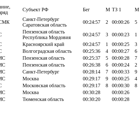
ание,
Субъект РФ
Бег
М
TЗ 1
М
зряд
Санкт-Петербург
СМК
00:24:57
2
00:00:26
5
Саратовская область
Пензенская область
С
00:24:57
3
00:00:23
1
Республика Мордовия
С
Красноярский край
00:24:57
1
00:00:25
3
С
Волгоградская область
00:25:36
4
00:00:27
6
МС
Пензенская область
00:25:37
5
00:00:28
7
МС
Пензенская область
00:26:38
6
00:00:24
2
МС
Санкт-Петербург
00:28:14
7
00:00:33
9
МС
Москва
00:29:17
9
00:00:25
4
С
Московская область
00:29:17
8
00:00:30
8
МС
Москва
00:30:28
00:00:26
МС
Тюменская область
00:30:20
00:00:28