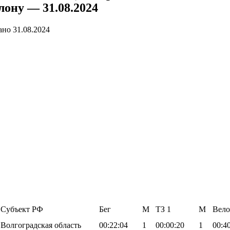
лону — 31.08.2024
ано
31.08.2024
Субъект РФ
Бег
М
TЗ 1
М
Вело
Волгоградская область
00:22:04
1
00:00:20
1
00:4