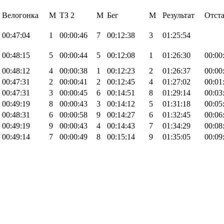
Велогонка
М
TЗ 2
М
Бег
М
Результат
Отст
00:47:04
1
00:00:46
7
00:12:38
3
01:25:54
00:48:15
5
00:00:44
5
00:12:08
1
01:26:30
00:00
00:48:12
4
00:00:38
1
00:12:23
2
01:26:37
00:00
00:47:31
2
00:00:41
2
00:12:45
4
01:27:02
00:01
00:47:31
3
00:00:45
6
00:14:51
8
01:29:14
00:03
00:49:19
8
00:00:43
3
00:14:12
5
01:31:18
00:05
00:48:31
6
00:00:58
9
00:14:27
6
01:32:45
00:06
00:49:19
9
00:00:43
4
00:14:43
7
01:34:29
00:08
00:49:14
7
00:00:49
8
00:15:14
9
01:35:05
00:09