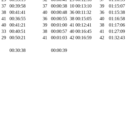
37
00:39:58
37
00:00:38
10
00:13:10
39
01:15:07
38
00:41:41
40
00:00:48
36
00:11:32
36
01:15:38
41
00:36:55
36
00:00:55
38
00:15:05
40
01:16:58
40
00:41:21
39
00:01:00
41
00:12:41
38
01:17:06
33
00:40:51
38
00:00:57
40
00:16:45
41
01:27:09
29
00:50:21
41
00:01:03
42
00:16:59
42
01:32:43
00:30:38
00:00:39