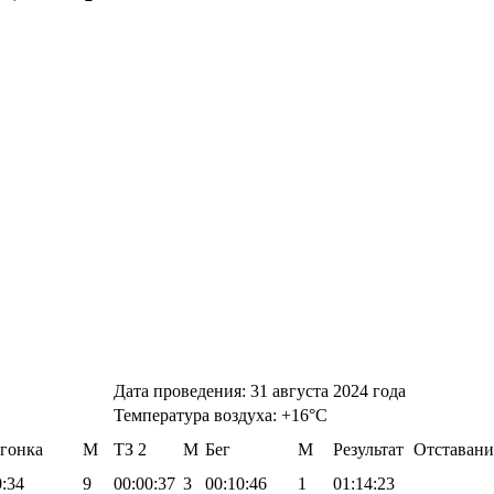
Дата проведения: 31 августа 2024 года
Температура воздуха: +16°С
гонка
М
TЗ 2
М
Бег
М
Результат
Отставани
0:34
9
00:00:37
3
00:10:46
1
01:14:23