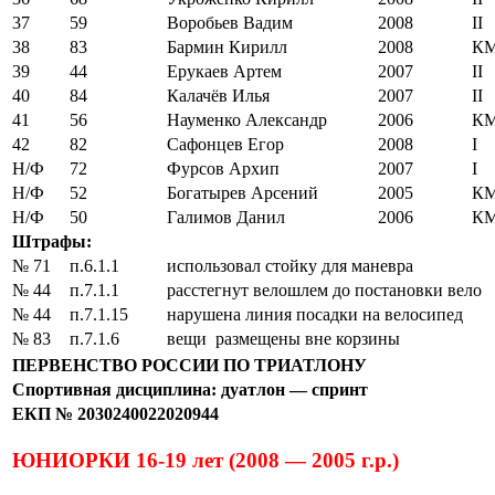
37
59
Воробьев Вадим
2008
II
38
83
Бармин Кирилл
2008
К
39
44
Ерукаев Артем
2007
II
40
84
Калачёв Илья
2007
II
41
56
Науменко Александр
2006
К
42
82
Сафонцев Егор
2008
I
Н/Ф
72
Фурсов Архип
2007
I
Н/Ф
52
Богатырев Арсений
2005
К
Н/Ф
50
Галимов Данил
2006
К
Штрафы:
№ 71
п.6.1.1
использовал стойку для маневра
№ 44
п.7.1.1
расстегнут велошлем до постановки вело
№ 44
п.7.1.15
нарушена линия посадки на велосипед
№ 83
п.7.1.6
вещи размещены вне корзины
ПЕРВЕНСТВО РОССИИ ПО ТРИАТЛОНУ
Спортивная дисциплина: дуатлон — спринт
ЕКП № 2030240022020944
ЮНИОРКИ 16-19 лет (2008 — 2005 г.р.)