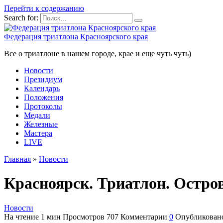
Перейти к содержанию
Search for:
Федерация триатлона Красноярского края
Все о триатлоне в нашем городе, крае и еще чуть чуть)
Новости
Президиум
Календарь
Положения
Протоколы
Медали
Железные
Мастера
LIVE
Главная
»
Новости
Красноярск. Триатлон. Остр
Новости
На чтение
1 мин
Просмотров
707
Комментарии
0
Опубликован