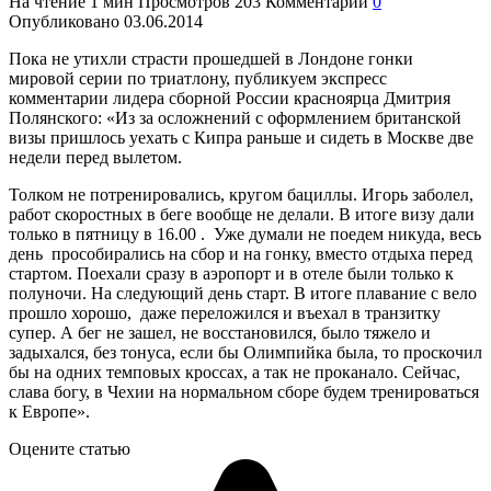
На чтение
1 мин
Просмотров
203
Комментарии
0
Опубликовано
03.06.2014
Пока не утихли страсти прошедшей в Лондоне гонки
мировой серии по триатлону
, публикуем экспресс
комментарии лидера сборной России красноярца Дмитрия
Полянского: «Из за осложнений с оформлением британской
визы пришлось уехать с Кипра раньше и сидеть в Москве две
недели перед вылетом.
Толком не потренировались, кругом бациллы. Игорь заболел,
работ скоростных в беге вообще не делали. В итоге визу дали
только в пятницу в 16.00 . Уже думали не поедем никуда, весь
день прособирались на сбор и на гонку, вместо отдыха перед
стартом. Поехали сразу в аэропорт и в отеле были только к
полуночи. На следующий день старт. В итоге плавание с вело
прошло хорошо, даже переложился и въехал в транзитку
супер. А бег не зашел, не восстановился, было тяжело и
задыхался, без тонуса, если бы Олимпийка была, то проскочил
бы на одних темповых кроссах, а так не проканало. Сейчас,
слава богу, в Чехии на нормальном сборе будем тренироваться
к Европе».
Оцените статью