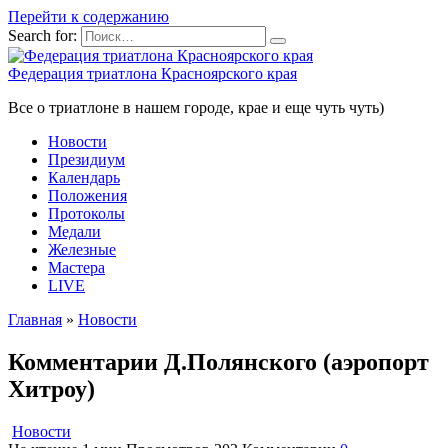
Перейти к содержанию
Search for:
Федерация триатлона Красноярского края
Все о триатлоне в нашем городе, крае и еще чуть чуть)
Новости
Президиум
Календарь
Положения
Протоколы
Медали
Железные
Мастера
LIVE
Главная
»
Новости
Комментарии Д.Полянского (аэропорт
Хитроу)
Новости