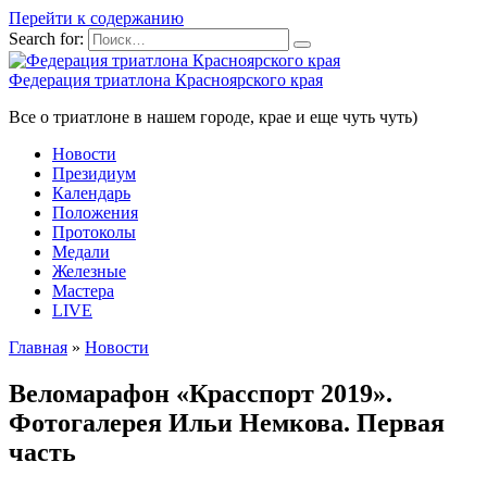
Перейти к содержанию
Search for:
Федерация триатлона Красноярского края
Все о триатлоне в нашем городе, крае и еще чуть чуть)
Новости
Президиум
Календарь
Положения
Протоколы
Медали
Железные
Мастера
LIVE
Главная
»
Новости
Веломарафон «Красспорт 2019».
Фотогалерея Ильи Немкова. Первая
часть