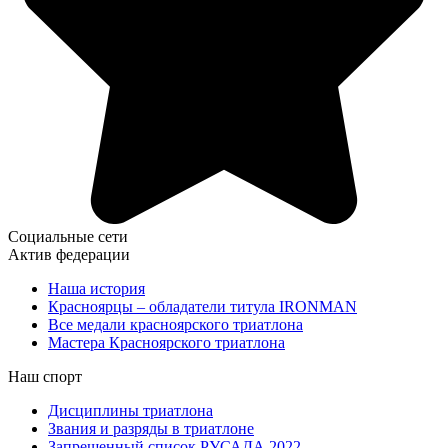
Социальные сети
Актив федерации
Наша история
Красноярцы – обладатели титула IRONMAN
Все медали красноярского триатлона
Мастера Красноярского триатлона
Наш спорт
Дисциплины триатлона
Звания и разряды в триатлоне
Запрещенный список РУСАДА 2022