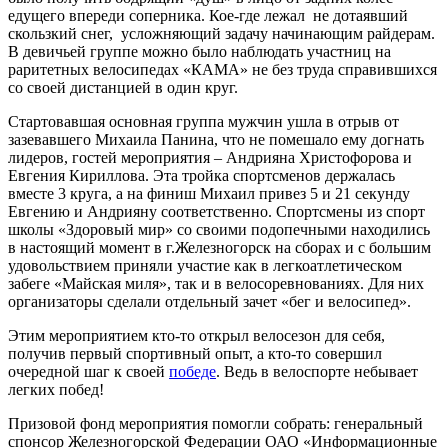
едущего впереди соперника. Кое-где лежал не дотаявший
скользкий снег, усложняющий задачу начинающим райдерам.
В девичьей группе можно было наблюдать участниц на
раритетных велосипедах «КАМА» не без труда справившихся
со своей дистанцией в один круг.
Стартовавшая основная группа мужчин ушла в отрыв от
зазевавшего Михаила Панина, что не помешало ему догнать
лидеров, гостей мероприятия – Андрияна Христофорова и
Евгения Кириллова. Эта тройка спортсменов держалась
вместе 3 круга, а на финиш Михаил привез 5 и 21 секунду
Евгению и Андрияну соответственно. Спортсмены из спорт
школы «Здоровый мир» со своими подопечными находились
в настоящий момент в г.Железногорск на сборах и с большим
удовольствием приняли участие как в легкоатлетическом
забеге «Майская миля», так и в велосоревнованиях. Для них
организаторы сделали отдельный зачет «бег и велосипед».
Этим мероприятием кто-то открыл велосезон для себя,
получив первый спортивный опыт, а кто-то совершил
очередной шаг к своей
победе
. Ведь в велоспорте небывает
легких побед!
Призовой фонд мероприятия помогли собрать: генеральный
спонсор Железногорской Федерации ОАО «Информационные