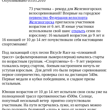
Опубликовано
05.05.2010
73 участника – рекорд для Железногорских
велосоревнований!
Впервые на городское
первенство Федерация велоспорта
Железногорска
пригласила участников
возрастом от 6 лет. И юные участники
использовали свой шанс
открыть
сезон по
взрослому: 16 малышей возрастом до 9 лет и
16 юношей от 10 до 14 лет почувствовали себя настоящими
спортсменами!
Под ласкающий слух песни Bicycle Race на «плюшевой
трассе» (асфальтированная лыжероллерная) начались старты
по возрастным группам. «Спортсмены» 6 – 9 лет уверенно
толкались перед стартом, боевым настроением ничуть не
уступая взрослым. Для детей это были первые соревнования:
первое соперничество, проверка сил на дистанции 540м.
Первые медали и кубки победившим, и сладкие призы
остальным.
Юноши возрастом от 10 до 14 лет испытали свои силы уже на
полноценной трассе протяженностью 4500м. Солнце,
попутный несильный ветер приятно сопутствовали
участникам. На пути встречались лужи, из которых можно
было получить бодрящий «душ» в лицо от задних колес