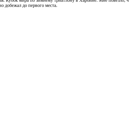
ная: Кубок мира по зимнему триатлону в Харбине. Мне повезло,
йно добежал до первого места.