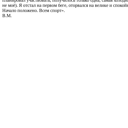
планировал участвовать, получилось только одна, самая холод
не моё). Я отстал на первом беге, оторвался на велике и споко
Начало положено. Всем спорт».
В.М.