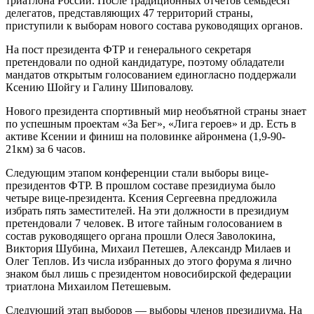
триатлона России. После традиционных отчетов семьдесят
делегатов, представляющих 47 территорий страны,
приступили к выборам нового состава руководящих органов.
На пост президента ФТР и генерального секретаря
претендовали по одной кандидатуре, поэтому обладатели
мандатов открытым голосованием единогласно поддержали
Ксению Шойгу и Галину Шиповалову.
Нового президента спортивный мир необъятной страны знает
по успешным проектам «За Бег», «Лига героев» и др. Есть в
активе Ксении и финиш на половинке айронмена (1,9-90-
21км) за 6 часов.
Следующим этапом конференции стали выборы вице-
президентов ФТР. В прошлом составе президиума было
четыре вице-президента. Ксения Сергеевна предложила
избрать пять заместителей. На эти должности в президиум
претендовали 7 человек. В итоге тайным голосованием в
состав руководящего органа прошли Олеся Заволокина,
Виктория Шубина, Михаил Петешев, Александр Милаев и
Олег Теплов. Из числа избранных до этого форума я лично
знаком был лишь с президентом новосибирской федерации
триатлона Михаилом Петешевым.
Следующий этап выборов — выборы членов президиума. На