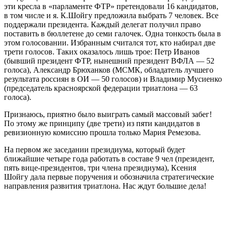
эти кресла в «парламенте ФТР» претендовали 16 кандидатов,
в том числе и я. К.Шойгу предложила выбрать 7 человек. Все
поддержали президента. Каждый делегат получил право
поставить в бюллетене до семи галочек. Одна тонкость была в
этом голосовании. Избранным считался тот, кто набирал две
трети голосов. Таких оказалось лишь трое: Петр Иванов
(бывший президент ФТР, нынешний президент ВФЛА — 52
голоса), Александр Брюханков (МСМК, обладатель лучшего
результата россиян в ОИ — 50 голосов) и Владимир Мусиенко
(председатель красноярской федерации триатлона — 63
голоса).
Признаюсь, приятно было выиграть самый массовый забег!
По этому же принципу (две трети) из пяти кандидатов в
ревизионную комиссию прошла только Мария Ремезова.
На первом же заседании президиума, который будет
ближайшие четыре года работать в составе 9 чел (президент,
пять вице-президентов, три члена президиума), Ксения
Шойгу дала первые поручения и обозначила стратегические
направления развития триатлона. Нас ждут большие дела!