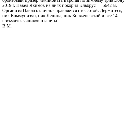
бронзовый призер чемпионата Европы по зимнему триатлону
2019 г. Павел Якимов на днях покорил Эльбрус — 5642 м.
Организм Павла отлично справляется с высотой. Держитесь,
пик Коммунизма, пик Ленина, пик Корженевской и все 14
восьмитысячников планеты!
В.М.