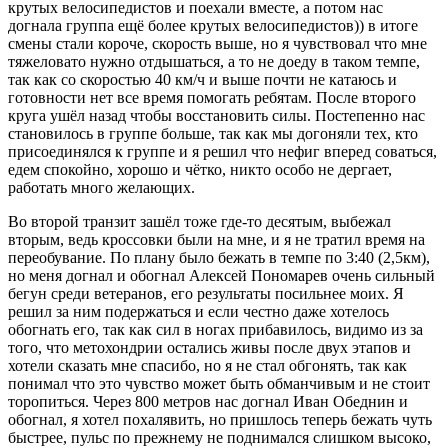
крутых велосипедистов и поехали вместе, а потом нас
догнала группа ещё более крутых велосипедистов)) в итоге
смены стали короче, скорость выше, но я чувствовал что мне
тяжеловато нужно отдышаться, а то не доеду в таком темпе,
так как со скоростью 40 км/ч и выше почти не катаюсь и
готовности нет все время помогать ребятам. После второго
круга ушёл назад чтобы восстановить силы. Постепенно нас
становилось в группе больше, так как мы догоняли тех, кто
присоединялся к группе и я решил что нефиг вперед соваться,
едем спокойно, хорошо и чётко, никто особо не дергает,
работать много желающих.
Во второй транзит зашёл тоже где-то десятым, выбежал
вторым, ведь кроссовки были на мне, и я не тратил время на
переобувание. По плану было бежать в темпе по 3:40 (2,5км),
но меня догнал и обогнал Алексей Пономарев очень сильный
бегун среди ветеранов, его результаты посильнее моих. Я
решил за ним подержаться и если честно даже хотелось
обогнать его, так как сил в ногах прибавилось, видимо из за
того, что метохондрии остались живы после двух этапов и
хотели сказать мне спасибо, но я не стал обгонять, так как
понимал что это чувство может быть обманчивым и не стоит
торопиться. Через 800 метров нас догнал Иван Обеднин и
обогнал, я хотел похалявить, но пришлось теперь бежать чуть
быстрее, пульс по прежнему не поднимался слишком высоко,