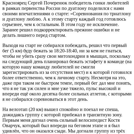
Красноярец Сергей Почеренюк победитель гонки любителей
в рамках первенства России по дуатлону
поделился с нами
своими впечатлениями о старте: «Соревнования по триатлону
и дуатлону люблю. А к этому старту каждый год готовлюсь
серьезнее, чем к остальным. В этом году не исключение.
Заранее решил подкорректировать прежние ошибки и не
делать лишнего перед стартом.
Выходя на старт не собирался побеждать, решил что первый
бег (5 км) буду бежать за 18:20-18:40, ни за кем не гнаться,
чтобы не убить сразу свои митохондрии в мышцах, поскольку
на следующий день планировал бежать эстафету в команде (на
которую нашу команду любителей не смогли
зарегистрировать из за отсутствия мест) и к которой готовился
более ответственно, чем к личному старту. Несмотря на это,
даже при таком не быстром темпе, первый бег дал мне понять,
что я не так уж силен и мне уже тяжело, пульс высокий и
впереди ещё около десятка более сильных атлетов, с которыми
я не собирался соревноваться в этот день.
На велоэтап (20 км) вышел спокойно и поехал не спеша,
дожидаясь группу с которой прибежал в транзитную зону.
Первым меня догнал очень сильный велосипедист Костя
Оварчук, который был впереди на беговом этапе и я был
удивлён, что он оказался сзади. Мы догнали группу из трёх