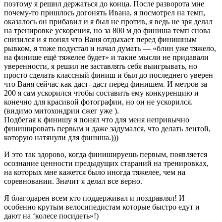
поэтому я решил держаться до конца. После разворота мне
почему-то пришлось догонять Ивана, я посмотрел на темп,
оказалось он прибавил и я был не против, я ведь не зря делал
на тренировке ускорения, но за 800 м до финиша темп снова
снизился и я понял что Ваня отдыхает перед финишным
рывком, я тоже подустал и начал думать — «блин уже тяжело,
на финише ещё тяжелее будет» и такие мысли не придавали
уверенности, я решил не заставлять себя выигрывать, но
просто сделать классный финиш и был до последнего уверен
что Ваня сейчас как даст- даст перед финишем. И метров за
200 я сам ускорился чтобы составить ему конкуренцию и
конечно для красивой фотографии, но он не ускорился.
(видимо митохондрии сжег уже ).
Подбегая к финишу я понял что для меня непривычно
финишировать первым и даже задумался, что делать лентой,
которую натянули для финиша.)))
И это так здорово, когда финишируешь первым, появляется
осознание ценности предыдущих стараний на тренировках,
на которых мне кажется было иногда тяжелее, чем на
соревновании. Значит я делал все верно.
Я благодарен всем кто поддерживал и поздравлял! И
особенно крутым велосипедистам которые быстро едут и
дают на ‘колесе посидеть»!)