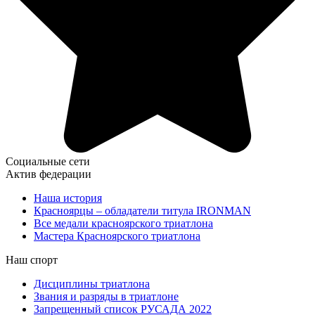
Социальные сети
Актив федерации
Наша история
Красноярцы – обладатели титула IRONMAN
Все медали красноярского триатлона
Мастера Красноярского триатлона
Наш спорт
Дисциплины триатлона
Звания и разряды в триатлоне
Запрещенный список РУСАДА 2022