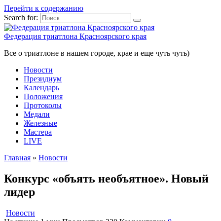
Перейти к содержанию
Search for:
Федерация триатлона Красноярского края
Все о триатлоне в нашем городе, крае и еще чуть чуть)
Новости
Президиум
Календарь
Положения
Протоколы
Медали
Железные
Мастера
LIVE
Главная
»
Новости
Конкурс «объять необъятное». Новый
лидер
Новости