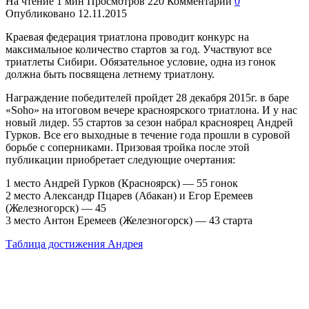
На чтение
1 мин
Просмотров
220
Комментарии
0
Опубликовано
12.11.2015
Краевая федерация триатлона проводит конкурс на
максимальное количество стартов за год.
Участвуют все
триатлеты Сибири. Обязательное условие, одна из гонок
должна быть посвящена летнему триатлону.
Награждение победителей пройдет 28 декабря 2015г. в баре
«Soho» на итоговом вечере красноярского триатлона. И у нас
новый лидер. 55 стартов за сезон набрал красноярец Андрей
Гурков. Все его выходные в течение года прошли в суровой
борьбе с соперниками. Призовая тройка после этой
публикации приобретает следующие очертания:
1 место Андрей Гурков (Красноярск) — 55 гонок
2 место Александр Пцарев (Абакан) и Егор Еремеев
(Железногорск) — 45
3 место Антон Еремеев (Железногорск) — 43 старта
Таблица достижения Андрея