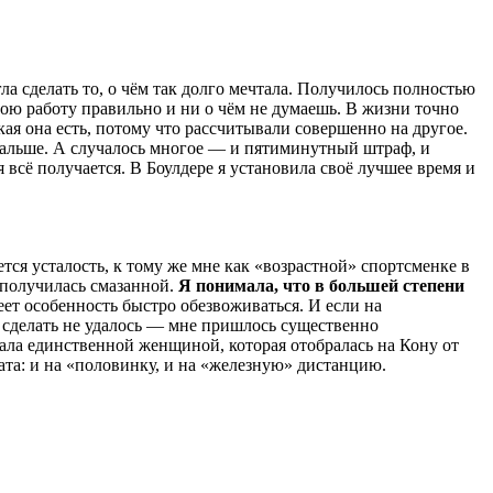
ла сделать то, о чём так долго мечтала. Получилось полностью
ою работу правильно и ни о чём не думаешь. В жизни точно
ая она есть, потому что рассчитывали совершенно на другое.
я дальше. А случалось многое — и пятиминутный штраф, и
я всё получается. В Боулдере я установила своё лучшее время и
ся усталость, к тому же мне как «возрастной» спортсменке в
 получилась смазанной.
Я понимала, что в большей степени
еет особенность быстро обезвоживаться. И если на
о сделать не удалось — мне пришлось существенно
тала единственной женщиной, которая отобралась на Кону от
та: и на «половинку, и на «железную» дистанцию.