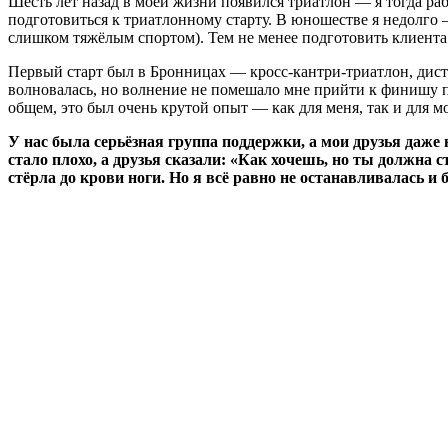
Шесть лет назад в моей жизни появился триатлон — я тогда ра
подготовиться к триатлонному старту. В юношестве я недолго 
слишком тяжёлым спортом). Тем не менее подготовить клиента я
Первый старт был в Бронницах — кросс-кантри-триатлон, диста
волновалась, но волнение не помешало мне прийти к финишу п
общем, это был очень крутой опыт — как для меня, так и для 
У нас была серьёзная группа поддержки, а мои друзья даж
стало плохо, а друзья сказали: «Как хочешь, но ты должна 
стёрла до крови ноги. Но я всё равно не останавливалась 