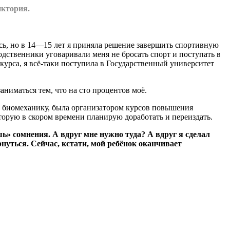
иктория.
сь, но в 14—15 лет я приняла решение завершить спортивную
одственники уговаривали меня не бросать спорт и поступать в
курса, я всё-таки поступила в Государственный университет
аниматься тем, что на сто процентов моё.
ю, биомеханику, была организатором курсов повышения
торую в скором времени планирую доработать и переиздать.
ь» сомнения. А вдруг мне нужно туда? А вдруг я сделал
нуться. Сейчас, кстати, мой ребёнок оканчивает