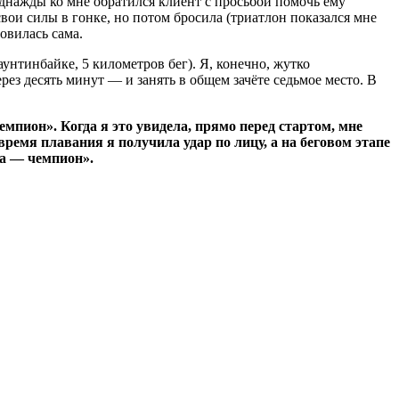
однажды ко мне обратился клиент с просьбой помочь ему
вои силы в гонке, но потом бросила (триатлон показался мне
овилась сама.
унтинбайке, 5 километров бег). Я, конечно, жутко
з десять минут — и занять в общем зачёте седьмое место. В
пион». Когда я это увидела, прямо перед стартом, мне
время плавания я получила удар по лицу, а на беговом этапе
на — чемпион».