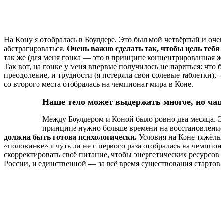
На Кону я отобралась в Боулдере. Это был мой четвёртый и оче
абстрагироваться.
Очень важно сделать так, чтобы цель тебя 
так же (для меня гонка — это в принципе концентрированная ж
Так вот, на гонке у меня впервые получилось не париться: что
преодоление, и трудности (я потеряла свои солевые таблетки), 
со второго места отобралась на чемпионат мира в Коне.
Наше тело может выдержать многое, но чащ
Между Боулдером и Коной было ровно два месяца. Эт
принципе нужно больше времени на восстановление
должна быть готова психологически.
Условия на Коне тяжёлые
«половинке» я чуть ли не с первого раза отобралась на чемпио
скорректировать своё питание, чтобы энергетических ресурсов
России, и единственной — за всё время существования старто