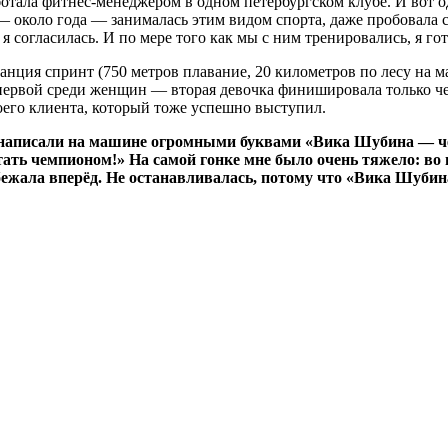
ботала фитнес-менеджером в одном петербургском клубе. И вот 
— около года — занималась этим видом спорта, даже пробовала с
 согласилась. И по мере того как мы с ним тренировались, я гот
нция спринт (750 метров плавание, 20 километров по лесу на ма
ервой среди женщин — вторая девочка финишировала только чере
моего клиента, который тоже успешно выступил.
е написали на машине огромными буквами «Вика Шубина — чем
стать чемпионом!» На самой гонке мне было очень тяжело: во 
и бежала вперёд. Не останавливалась, потому что «Вика Шуби