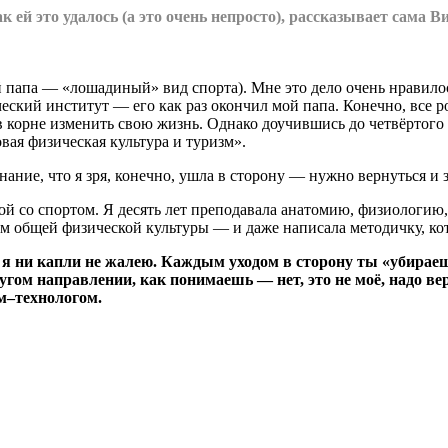
 ей это удалось (а это очень непросто), рассказывает сама В
й папа — «лошадиный» вид спорта). Мне это дело очень нравило
еский институт — его как раз окончил мой папа. Конечно, все р
в корне изменить свою жизнь. Однако доучившись до четвёртого 
вая физическая культура и туризм».
ание, что я зря, конечно, ушла в сторону — нужно вернуться и з
ной со спортом. Я десять лет преподавала анатомию, физиологи
ам общей физической культуры — и даже написала методичку, ко
 я ни капли не жалею. Каждым уходом в сторону ты «убираеш
гом направлении, как понимаешь — нет, это не моё, надо вер
м–технологом.