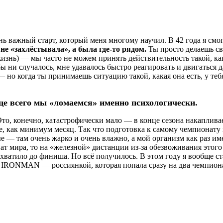
нь важный старт, который меня многому научил. В 42 года я смог
не «захлёстывала», а была где-то рядом.
Ты просто делаешь св
изнь) — мы часто не можем принять действительность такой, как
 бы ни случалось, мне удавалось быстро реагировать и двигатьс
— но когда ты принимаешь ситуацию такой, какая она есть, у теб
е всего мы «ломаемся» именно психологически.
о, конечно, катастрофически мало — в конце сезона накапливает
, как минимум месяц. Так что подготовка к самому чемпионату
 — там очень жарко и очень влажно, а мой организм как раз им
нат мира, то на «железной» дистанции из-за обезвоживания этог
 хватило до финиша. Но всё получилось. В этом году я вообще с
в IRONMAN — россиянкой, которая попала сразу на два чемпиона