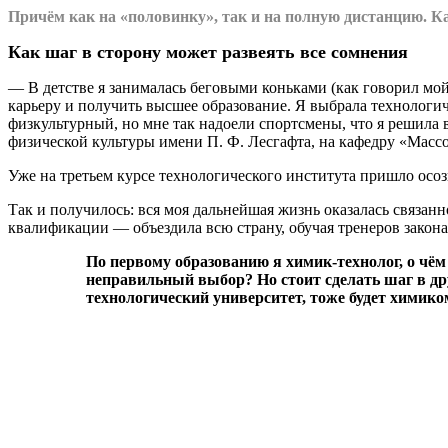
Причём как на «половинку», так и на полную дистанцию. Как
Как шаг в сторону может развеять все сомнения
— В детстве я занималась беговыми коньками (как говорил мо
карьеру и получить высшее образование. Я выбрала технологич
физкультурный, но мне так надоели спортсмены, что я решила 
физической культуры имени П. Ф. Лесгафта, на кафедру «Массо
Уже на третьем курсе технологического института пришло осозн
Так и получилось: вся моя дальнейшая жизнь оказалась связан
квалификации — объездила всю страну, обучая тренеров закон
По первому образованию я химик-технолог, о чём
неправильный выбор? Но стоит сделать шаг в дру
технологический университет, тоже будет химико