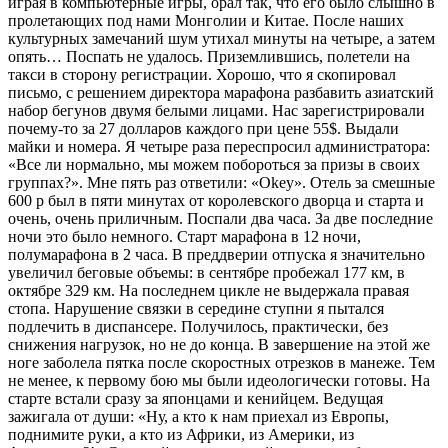
играя в компьютерные игры, орал так, что его было слышно в
пролетающих под нами Монголии и Китае. После наших
культурных замечаний шум утихал минуты на четыре, а затем
опять… Поспать не удалось. Приземлившись, полетели на
такси в сторону регистрации. Хорошо, что я скопировал
письмо, с решением директора марафона разбавить азиатский
набор бегунов двумя белыми лицами. Нас зарегистрировали
почему-то за 27 долларов каждого при цене 55$. Выдали
майки и номера. Я четыре раза переспросил администратора:
«Все ли нормально, мы можем побороться за призы в своих
группах?». Мне пять раз ответили: «Okey». Отель за смешные
600 р был в пяти минутах от королевского дворца и старта и
очень, очень приличным. Поспали два часа. За две последние
ночи это было немного. Старт марафона в 12 ночи,
полумарафона в 2 часа. В преддверии отпуска я значительно
увеличил беговые объемы: в сентябре пробежал 177 км, в
октябре 329 км. На последнем цикле не выдержала правая
стопа. Нарушение связки в середине ступни я пытался
подлечить в диспансере. Получилось, практически, без
снижения нагрузок, но не до конца. В завершение на этой же
ноге заболела пятка после скоростных отрезков в манеже. Тем
не менее, к первому бою мы были идеологически готовы. На
старте встали сразу за японцами и кенийцем. Ведущая
зажигала от души: «Ну, а кто к нам приехал из Европы,
поднимите руки, а кто из Африки, из Америки, из