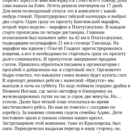
Перелет Иркутск–Бангкок-Иркутск стоил всего 16400р, рука
сама нажала на Enter. Лететь решили вчетвером на 17 дней.
Для меня полноценный отпуск это в комплекте с какой-
нибудь гонкой. Проштудировал тайский календарь и выбрал
два старта. Один сразу по прилету Бангкокский марафон,
второй через неделю – марафон в Пхитусанулоке. В каждом
старте прописаны по четыре дистанции. Главным
испытанием был назначен забег на 42 км в Пхитусанулоке,
подводящим полумарафон 21 км в столице Таиланда. На
марафон мы вдвоем с Ольгой Гладких зарегистрировались
вовремя, а вот в необходимости стартовать сразу по прилету
долго сомневались. И пропустили завершение продажи
слотов. Пришлось обратиться письмом к организаторам с
просьбой о добавлении нас в стартовый лист. Оргкомитет
бодро ответил, что накануне гонки можно будет купить слот.
В аэропорт дешевых рейсов с вывеской «Иркутск» мы
выехали в ночь на субботу. По ходу поймали порцию драйва в
Нижнем Ингаше, где заело светофор и блокировку на
железнодорожных путях на час и сорок две минуты. Но…
успели. Далее был четкий план отоспаться во время
шестичасового рейса. Но нам не повезло с соседями по
аэробусу. За нашими спинами сидела семейка Адамс. Дети
постоянно орали и пинали спинки наших кресел.
Застрельщиком этой компании, тоже из Красноярска, был
папа. Периодически выдыхая перегар в нашу сторону, он,