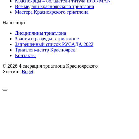
Красноярцы – обладатели титула IRONMAN
Все медали красноярского триатлона
Мастера Красноярского триатлона
Наш спорт
Дисциплины триатлона
Звания и разряды в триатлоне
Запрещенный список РУСАДА 2022
Триатлон-центр Красноярск
Контакты
© 2026 Федерация триатлона Красноярского
Хостинг
Beget