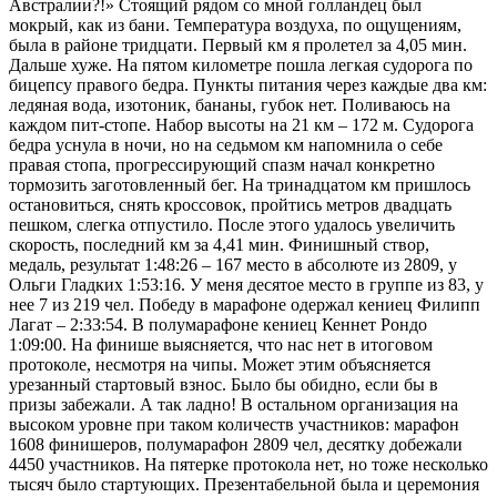
Австралии?!» Стоящий рядом со мной голландец был
мокрый, как из бани. Температура воздуха, по ощущениям,
была в районе тридцати. Первый км я пролетел за 4,05 мин.
Дальше хуже. На пятом километре пошла легкая судорога по
бицепсу правого бедра. Пункты питания через каждые два км:
ледяная вода, изотоник, бананы, губок нет. Поливаюсь на
каждом пит-стопе. Набор высоты на 21 км – 172 м. Судорога
бедра уснула в ночи, но на седьмом км напомнила о себе
правая стопа, прогрессирующий спазм начал конкретно
тормозить заготовленный бег. На тринадцатом км пришлось
остановиться, снять кроссовок, пройтись метров двадцать
пешком, слегка отпустило. После этого удалось увеличить
скорость, последний км за 4,41 мин. Финишный створ,
медаль, результат 1:48:26 – 167 место в абсолюте из 2809, у
Ольги Гладких 1:53:16. У меня десятое место в группе из 83, у
нее 7 из 219 чел. Победу в марафоне одержал кениец Филипп
Лагат – 2:33:54. В полумарафоне кениец Кеннет Рондо
1:09:00. На финише выясняется, что нас нет в итоговом
протоколе, несмотря на чипы. Может этим объясняется
урезанный стартовый взнос. Было бы обидно, если бы в
призы забежали. А так ладно! В остальном организация на
высоком уровне при таком количеств участников: марафон
1608 финишеров, полумарафон 2809 чел, десятку добежали
4450 участников. На пятерке протокола нет, но тоже несколько
тысяч было стартующих. Презентабельной была и церемония