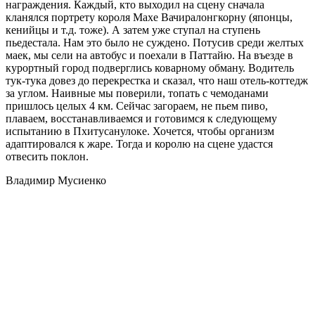
награждения. Каждый, кто выходил на сцену сначала
кланялся портрету короля Махе Вачиралонгкорну (японцы,
кенийцы и т.д. тоже). А затем уже ступал на ступень
пьедестала. Нам это было не суждено. Потусив среди желтых
маек, мы сели на автобус и поехали в Паттайю. На въезде в
курортный город подверглись коварному обману. Водитель
тук-тука довез до перекрестка и сказал, что наш отель-коттедж
за углом. Наивные мы поверили, топать с чемоданами
пришлось целых 4 км. Сейчас загораем, не пьем пиво,
плаваем, восстанавливаемся и готовимся к следующему
испытанию в Пхитусанулоке. Хочется, чтобы организм
адаптировался к жаре. Тогда и королю на сцене удастся
отвесить поклон.
Владимир Мусиенко