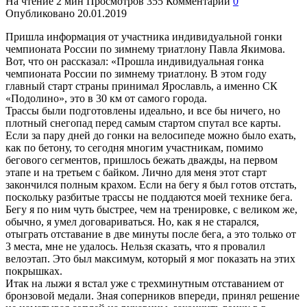
На чтение
2 мин
Просмотров
355
Комментарии
0
Опубликовано
20.01.2019
Пришла информация от участника индивидуальной гонки
чемпионата России по зимнему триатлону Павла Якимова.
Вот, что он рассказал: «Прошла индивидуальная гонка
чемпионата России по зимнему триатлону. В этом году
главный старт страны принимал Ярославль, а именно СК
«Подолино», это в 30 км от самого города.
Трассы были подготовлены идеально, и все бы ничего, но
плотный снегопад перед самым стартом спутал все карты.
Если за пару дней до гонки на велосипеде можно было ехать,
как по бетону, то сегодня многим участникам, помимо
бегового сегментов, пришлось бежать дважды, на первом
этапе и на третьем с байком. Лично для меня этот старт
закончился полным крахом. Если на бегу я был готов отстать,
поскольку разбитые трассы не поддаются моей технике бега.
Бегу я по ним чуть быстрее, чем на тренировке, с великом же,
обычно, я умел договариваться. Но, как я не старался,
отыграть отставание в две минуты после бега, а это только от
3 места, мне не удалось. Нельзя сказать, что я провалил
велоэтап. Это был максимум, который я мог показать на этих
покрышках.
Итак на лыжи я встал уже с трехминутным отставанием от
бронзовой медали. Зная соперников впереди, принял решение