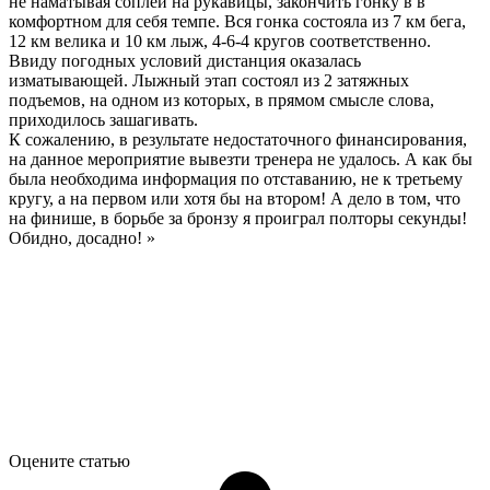
не наматывая соплей на рукавицы, закончить гонку в в
комфортном для себя темпе. Вся гонка состояла из 7 км бега,
12 км велика и 10 км лыж, 4-6-4 кругов соответственно.
Ввиду погодных условий дистанция оказалась
изматывающей. Лыжный этап состоял из 2 затяжных
подъемов, на одном из которых, в прямом смысле слова,
приходилось зашагивать.
К сожалению, в результате недостаточного финансирования,
на данное мероприятие вывезти тренера не удалось. А как бы
была необходима информация по отставанию, не к третьему
кругу, а на первом или хотя бы на втором! А дело в том, что
на финише, в борьбе за бронзу я проиграл полторы секунды!
Обидно, досадно! »
Оцените статью