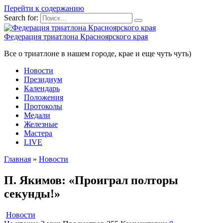
Перейти к содержанию
Search for:
Федерация триатлона Красноярского края
Все о триатлоне в нашем городе, крае и еще чуть чуть)
Новости
Президиум
Календарь
Положения
Протоколы
Медали
Железные
Мастера
LIVE
Главная
»
Новости
П. Якимов: «Проиграл полторы
секунды!»
Новости