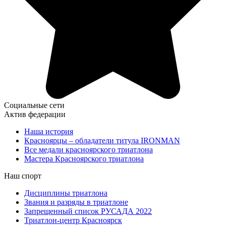
Социальные сети
Актив федерации
Наша история
Красноярцы – обладатели титула IRONMAN
Все медали красноярского триатлона
Мастера Красноярского триатлона
Наш спорт
Дисциплины триатлона
Звания и разряды в триатлоне
Запрещенный список РУСАДА 2022
Триатлон-центр Красноярск