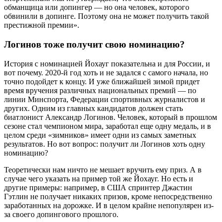
обманщица или допингер — но она человек, которого
обвинили в допинге. Поэтому она не может получить такой
престижной премии».
Логинов тоже получит свою номинацию?
История с номинацией Йохауг показательна и для России, и
вот почему. 2020-й год хоть и не задался с самого начала, но
точно подойдет к концу. И уже ближайшей зимой придет
время вручения различных национальных премий — по
линии Минспорта, Федерации спортивных журналистов и
других. Одним из главных кандидатов должен стать
биатлонист Александр Логинов. Человек, который в прошлом
сезоне стал чемпионом мира, заработал еще одну медаль, и в
целом среди «зимников» имеет одни из самых заметных
результатов. Но вот вопрос: получит ли Логинов хоть одну
номинацию?
Теоретически нам ничто не мешает вручить ему приз. А в
случае чего указать на пример той же Йохауг. Но есть и
другие примеры: например, в США спринтер Джастин
Гэтлин не получает никаких призов, кроме непосредственно
заработанных на дорожке. И в целом крайне непопулярен из-
за своего допингового прошлого.