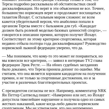
Тереза подробно рассказывала об обстоятельствах своей
дисквалификации. Но верят в эти объяснения не все. Точнее,
большинство норвежцев верят и продолжают восхищаться
талантом Йохауг. С остальным миром сложнее: не всем
кажется убедительной версия, что анаболики попали в
организм Терезы вместе с бальзамом для губ. «Кандидат
должен быть ролевой моделью базовых ценностей спорта», —
говорится в описании премии, которую получит Йохауг.
Соответствует ли этому критерию спортсменка, которая
недавно отбыла полтора года дисквалификации? Руководство
норвежской лыжной федерации уверено, что да.
— Мы понимаем, что кому-то это может не понравиться, но
мы взвесили все критерии, — заявил в интервью TV2 глава
федерации Эрик Ресте. — На обоих судебных заседаниях
было доказано, что Тереза приняла допинг по ошибке. Мы
считаем, что она является хорошим кандидатом на получении
премии, и не только за спортивные достижения, но и за
участие в различных благотворительных проектах.
С президентом согласны не все. Например, комментатор NRK
Ян Петтер Салтвельд пишет: «Намеренно или нет, но Йохауг
допустила тяжелейшее нарушение и получила одно из самых
жестких наказаний, какие когда-либо давали норвежским
спортсменам. Мы не утверждаем, что она непременно