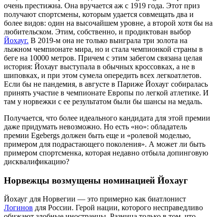
очень престижна. Она вручается аж с 1919 года. Этот приз
получают спортсмены, которым удается совмещать два и
более видов: один на высочайшем уровне, а второй хотя бы на
любительском. Этим, собственно, и продиктован выбор
Йохауг.
В 2019-м она не только выиграла три золота на
лыжном чемпионате мира, но и стала чемпионкой страны в
беге на 10000 метров. Причем с этим забегом связана целая
история: Йохауг выступала в обычных кроссовках, а не в
шиповках, и при этом сумела опередить всех легкоатлетов.
Если бы не пандемия, в августе в Париже Йохауг собиралась
принять участие в чемпионате Европы по легкой атлетике. И
там у норвежки с ее результатом были бы шансы на медаль.
Получается, что более идеального кандидата для этой премии
даже придумать невозможно. Но есть «но»: обладатель
премии Egebergs должен быть еще и «ролевой моделью,
примером для подрастающего поколения». А может ли быть
примером спортсменка, которая недавно отбыла допинговую
дисквалификацию?
Норвежцы возмущены номинацией Йохауг
Йохауг для Норвегии — это примерно как биатлонист
Логинов
для России. Герой нации, которого несправедливо
обижают злобные иностранцы. Разница только в том, что