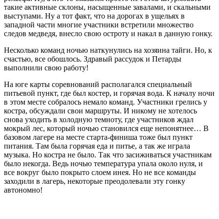
такие активные склоны, насыщенные завалами, и скальными
выступами. Ну а тот факт, что на дорогах в ущельях в
западной части многие участники встретили множество
следов медведя, внесло свою остроту и накал в данную гонку.
Несколько команд ночью наткунулись на хозяина тайги. Но, к
счастью, все обошлось. Здравый рассудок и Петарды
выполнили свою работу!
На юге карты соревнований располагался специальный
питьевой пункт, где был костер, и горячая вода. К началу ночи
в этом месте собралось немало команд. Участники грелись у
костра, обсуждали свои маршруты. И никому не хотелось
снова уходить в холодную темноту, где участников ждал
мокрый лес, который ночью становился еще непонятнее… В
базовом лагере на месте старта-финиша тоже был пункт
питания. Там была горячая еда и питье, а так же играла
музыка. Но костра не было. Так что засиживаться участникам
было некогда. Ведь ночью температура упала около нуля, и
все вокруг было покрыто слоем инея. Но не все команды
заходили в лагерь, некоторые преодолевали эту гонку
автономно!