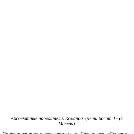
Абсолютные победители. Команда «Дети болот-1» (г.
Москва).
Приятно удивила местная команда из Красноярска «Бурелом»