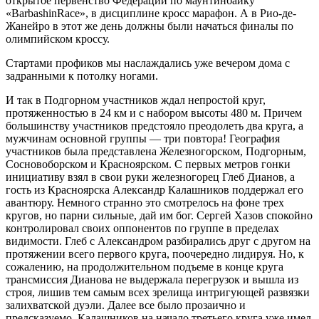
открытое первенство Федерации по маунтинбайку
«BarbashinRace»,
в дисциплине кросс марафон. А в Рио-де-
Жанейро в этот же день должны были начаться финалы по
олимпийском кроссу.
Стартами профиков мы наслаждались уже вечером дома с
задранными к потолку ногами.
И так в Подгорном участников ждал непростой круг,
протяженностью в 24 км и с набором высоты 480 м. Причем
большинству участников предстояло преодолеть два круга, а
мужчинам основной группы — три повтора! География
участников была представлена Железногорском, Подгорным,
Сосновоборском и Красноярском. С первых метров гонки
инициативу взял в свои руки железногорец Глеб Дианов, а
гость из Красноярска Александр Калашников поддержал его
авантюру. Немного странно это смотрелось на фоне трех
кругов, но парни сильные, дай им бог. Сергей Хазов спокойно
контролировал своих оппонентов по группе в пределах
видимости. Глеб с Александром разбирались друг с другом на
протяжении всего первого круга, поочередно лидируя. Но, к
сожалению, на продолжительном подъеме в конце круга
трансмиссия Дианова не выдержала перегрузок и вышла из
строя, лишив тем самым всех зрелища интригующей развязки
залихватской дуэли. Далее все было прозаично и
предсказуемо. Калашников на начало третьего круга уже имел