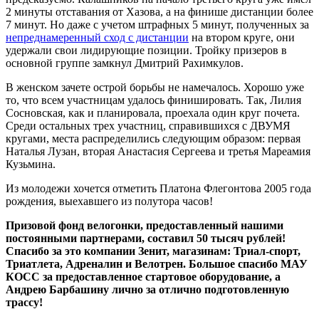
2 минуты отставания от Хазова, а на финише дистанции более
7 минут. Но даже с учетом штрафных 5 минут, полученных за
непреднамеренный сход с дистанции
на втором круге, они
удержали свои лидирующие позиции. Тройку призеров в
основной группе замкнул Дмитрий Рахимкулов.
В женском зачете острой борьбы не намечалось. Хорошо уже
то, что всем участницам удалось финишировать. Так, Лилия
Сосновская, как и планировала, проехала один круг почета.
Среди остальных трех участниц, справившихся с ДВУМЯ
кругами, места распределились следующим образом: первая
Наталья Лузан, вторая Анастасия Сергеева и третья Мареамия
Кузьмина.
Из молодежи хочется отметить Платона Флегонтова 2005 года
рождения, выехавшего из полутора часов!
Призовой фонд велогонки, предоставленный нашими
постоянными партнерами, составил 50 тысяч рублей!
Спасибо за это компании Зенит, магазинам: Триал-спорт,
Триатлета, Адреналин и Велотрен. Большое спасибо МАУ
КОСС за предоставленное стартовое оборудование, а
Андрею Барбашину лично за отлично подготовленную
трассу!