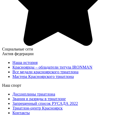
Социальные сети
Актив федерации
Наша история
Красноярцы – обладатели титула IRONMAN
Все медали красноярского триатлона
Мастера Красноярского триатлона
Наш спорт
Дисциплины триатлона
Звания и разряды в триатлоне
Запрещенный список РУСАДА 2022
Триатлон-центр Красноярск
Контакты