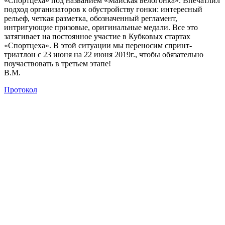
«Спортцеха» под названием «Майская велогонка».
Впечатлил
подход организаторов к обустройству гонки: интересный
рельеф, четкая разметка, обозначенный регламент,
интригующие призовые, оригинальные медали. Все это
затягивает на постоянное участие в Кубковых стартах
«Спортцеха». В этой ситуации мы переносим спринт-
триатлон с 23 июня на 22 июня 2019г., чтобы обязательно
поучаствовать в третьем этапе!
В.М.
Протокол