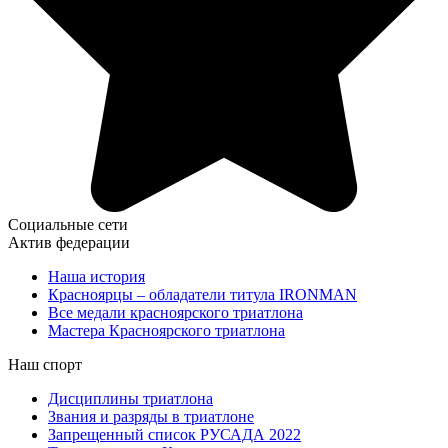
Социальные сети
Актив федерации
Наша история
Красноярцы – обладатели титула IRONMAN
Все медали красноярского триатлона
Мастера Красноярского триатлона
Наш спорт
Дисциплины триатлона
Звания и разряды в триатлоне
Запрещенный список РУСАДА 2022