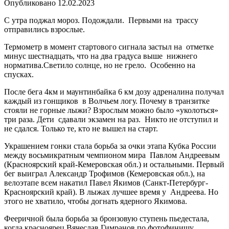
Опубликовано
12.02.2023
С утра поджал мороз. Подождали. Первыми на трассу
отправились взрослые.
Термометр в момент стартового сигнала застыл на отметке
минус шестнадцать, что на два градуса выше нижнего
норматива.Светило солнце, но не грело. Особенно на
спусках.
После бега 4км и маунтинбайка 6 км дозу адреналина получал
каждый из гонщиков в Волчьем логу. Почему в транзитке
стояли не горные лыжи? Взрослым можно было «уколоться»
три раза. Дети сдавали экзамен на раз. Никто не отступил и
не сдался. Только те, кто не вышел на старт.
Украшением гонки стала борьба за очки этапа Кубка России
между восьмикратным чемпионом мира Павлом Андреевым
(Красноярский край-Кемеровская обл.) и остальными. Первый
бег выиграл Александр Трофимов (Кемеровская обл.), на
велоэтапе всем накатил Павел Якимов (Санкт-Петербург-
Красноярский край). В лыжах лучшее время у Андреева. Но
этого не хватило, чтобы догнать ядерного Якимова.
Фееричной была борьба за бронзовую ступень пьедестала,
когда красноярец Вячеслав Гимранов по фотофинишу