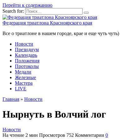
Перейти к содержанию
Search for:
Федерация триатлона Красноярского края
Все о триатлоне в нашем городе, крае и еще чуть чуть)
Новости
Президиум
Календарь
Положения
Протоколы
Медали
Железные
Мастера
LIVE
Главная
»
Новости
Нырнуть в Волчий лог
Новости
На чтение
2 мин
Просмотров
752
Комментарии
0