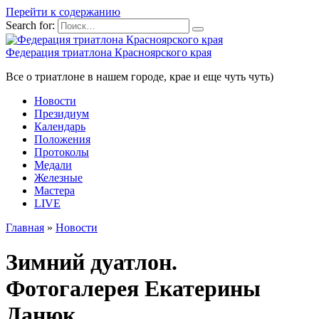
Перейти к содержанию
Search for:
Федерация триатлона Красноярского края
Все о триатлоне в нашем городе, крае и еще чуть чуть)
Новости
Президиум
Календарь
Положения
Протоколы
Медали
Железные
Мастера
LIVE
Главная
»
Новости
Зимний дуатлон.
Фотогалерея Екатерины
Данюк