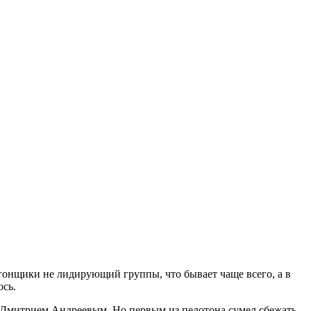
гонщики не лидирующий группы, что бывает чаще всего, а в
ось.
а Дмитрием Андреевым. Но первым из пелотона сумел сбежать