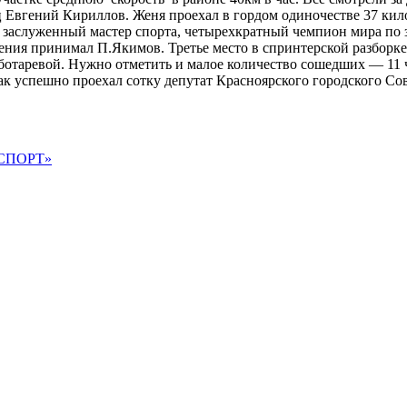
ц Евгений Кириллов. Женя проехал в гордом одиночестве 37 ки
заслуженный мастер спорта, четырехкратный чемпион мира по з
ия принимал П.Якимов. Третье место в спринтерской разборке
еботаревой. Нужно отметить и малое количество сошедших — 11 
Так успешно проехал сотку депутат Красноярского городского Со
ССПОРТ»