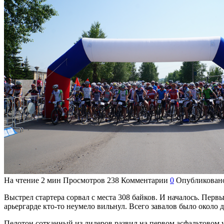
На чтение
2 мин
Просмотров
238
Комментарии
0
Опубликован
Выстрел стартера сорвал с места 308 байков. И началось.
Первый
арьергарде кто-то неумело вильнул. Всего завалов было около д
Пелотон сотканный из лидеров развил на первом асфальтовом 