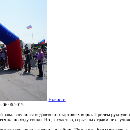
Новости
о
06.06.2015
 завал случился недалеко от стартовых ворот. Причем рухнули 
есятка по ходу гонки. Но , к счастью, серьезных травм не случил
участке среднюю скорость в районе 40км в час. Все смотрели з