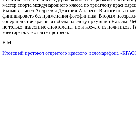
мастер спорта международного класса по триатлону краснояре
Якимов, Павел Андреев и Дмитрий Андреев. В итоге опытный 
финишировать без применения фотофиниша. Вторым поздравлен
соперничестве красивая победа на счету иркутянки Натальи Ч
не только известные спортсмены, но и кое-кто из политиков. 
электората. Смотрите протокол.
В.М.
Итоговый протокол открытого краевого веломарафона «КРА