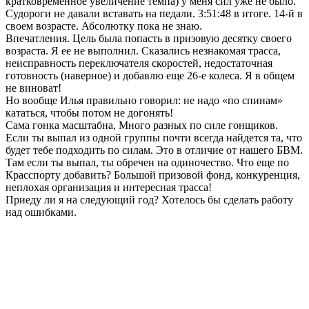
кратковременное увеличение темпа) у меня сил уже не было.
Судороги не давали вставать на педали. 3:51:48 в итоге. 14-й в
своем возрасте. Абсолютку пока не знаю.
Впечатления. Цель была попасть в призовую десятку своего
возраста. Я ее не выполнил. Сказались незнакомая трасса,
неисправность переключателя скоростей, недостаточная
готовность (наверное) и добавлю еще 26-е колеса. Я в общем
не виноват!
Но вообще Илья правильно говорил: не надо «по спинам»
кататься, чтобы потом не догонять!
Сама гонка масштабна, Много разных по силе гонщиков.
Если ты выпал из одной группы почти всегда найдется та, что
будет тебе подходить по силам. Это в отличие от нашего БВМ.
Там если ты выпал, ты обречен на одиночество. Что еще по
Красспорту добавить? Большой призовой фонд, конкуренция,
неплохая организация и интересная трасса!
Приеду ли я на следующий год? Хотелось бы сделать работу
над ошибками.