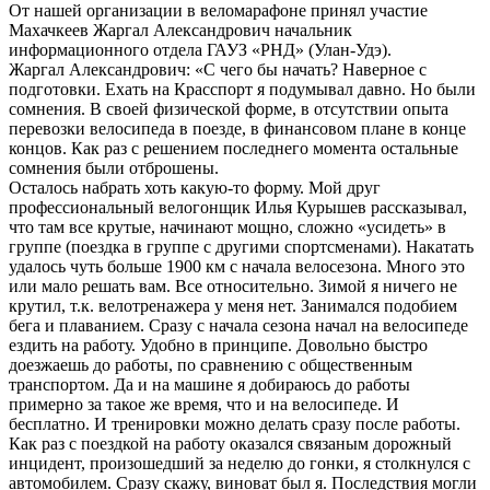
От нашей организации в веломарафоне принял участие
Махачкеев Жаргал Александрович начальник
информационного отдела ГАУЗ «РНД» (Улан-Удэ).
Жаргал Александрович: «С чего бы начать? Наверное с
подготовки. Ехать на Красспорт я подумывал давно. Но были
сомнения. В своей физической форме, в отсутствии опыта
перевозки велосипеда в поезде, в финансовом плане в конце
концов. Как раз с решением последнего момента остальные
сомнения были отброшены.
Осталось набрать хоть какую-то форму. Мой друг
профессиональный велогонщик Илья Курышев рассказывал,
что там все крутые, начинают мощно, сложно «усидеть» в
группе (поездка в группе с другими спортсменами). Накатать
удалось чуть больше 1900 км с начала велосезона. Много это
или мало решать вам. Все относительно. Зимой я ничего не
крутил, т.к. велотренажера у меня нет. Занимался подобием
бега и плаванием. Сразу с начала сезона начал на велосипеде
ездить на работу. Удобно в принципе. Довольно быстро
доезжаешь до работы, по сравнению с общественным
транспортом. Да и на машине я добираюсь до работы
примерно за такое же время, что и на велосипеде. И
бесплатно. И тренировки можно делать сразу после работы.
Как раз с поездкой на работу оказался связаным дорожный
инцидент, произошедший за неделю до гонки, я столкнулся с
автомобилем. Сразу скажу, виноват был я. Последствия могли