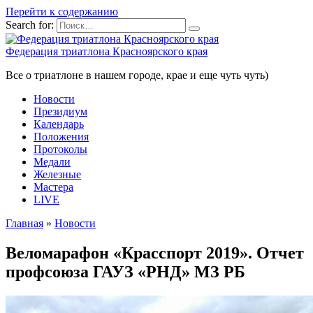
Перейти к содержанию
Search for:
Федерация триатлона Красноярского края
Все о триатлоне в нашем городе, крае и еще чуть чуть)
Новости
Президиум
Календарь
Положения
Протоколы
Медали
Железные
Мастера
LIVE
Главная
»
Новости
Веломарафон «Красспорт 2019». Отчет
профсоюза ГАУЗ «РНД» МЗ РБ