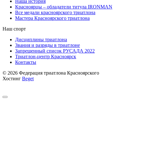
Наша история
Красноярцы – обладатели титула IRONMAN
Все медали красноярского триатлона
Мастера Красноярского триатлона
Наш спорт
Дисциплины триатлона
Звания и разряды в триатлоне
Запрещенный список РУСАДА 2022
Триатлон-центр Красноярск
Контакты
© 2026 Федерация триатлона Красноярского
Хостинг
Beget