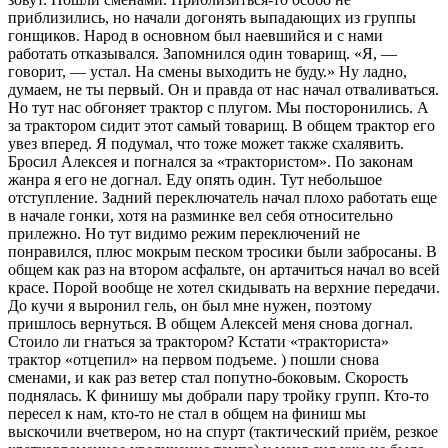
приблизились, но начали догонять выпадающих из группы
гонщиков. Народ в основном был наевшийся и с нами
работать отказывался. Запомнился один товарищ. «Я, —
говорит, — устал. На смены выходить не буду.» Ну ладно,
думаем, не ты первый. Он и правда от нас начал отваливаться.
Но тут нас обгоняет трактор с плугом. Мы посторонились. А
за трактором сидит этот самый товарищ. В общем трактор его
увез вперед. Я подумал, что тоже может также схалявить.
Бросил Алексея и погнался за «трактористом». По законам
жанра я его не догнал. Еду опять один. Тут небольшое
отступление. Задний переключатель начал плохо работать еще
в начале гонки, хотя на разминке вел себя относительно
прилежно. Но тут видимо режим переключений не
понравился, плюс мокрым песком тросики были забросаны. В
общем как раз на втором асфальте, он артачиться начал во всей
красе. Порой вообще не хотел скидывать на верхние передачи.
До кучи я выронил гель, он был мне нужен, поэтому
пришлось вернуться. В общем Алексей меня снова догнал.
Стоило ли гнаться за трактором? Кстати «тракториста»
трактор «отцепил» на первом подъеме. ) пошли снова
сменами, и как раз ветер стал попутно-боковым. Скорость
поднялась. К финишу мы добрали пару тройку групп. Кто-то
пересел к нам, кто-то не стал в общем на финиш мы
выскочили вчетвером, но на спурт (тактический приём, резкое