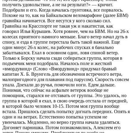
получить удовольствие, а не на результат?» — кричит.
Подобрали и его. Когда началась грунтовка, все порвалось.
Похоже на то, как на Байкальском веломарафоне (далее БВМ)
гравийка начинается. Все несутся у кого сколько сил.
Гравийка на Красспорте не такая уж и накатистая, как
говорил Илья Курышев. Хотя ровнее, чем на БВМ. Но на 26-х
колесах приятного намного меньше. Благо ветер начал дуть в
спину, и езда в группе перестала быть такой важной. Еще
один минус 26-х колес, на рабочих спусках я банально
забалтывался. Ехал в основном один, ловя спиной ветер.
Только к Борску начала сзади собираться группа, которая в
подъемчик меня подобрала. Началось поле и жесткий
«вмордувинд» (Слово «Вмордувинд» придумал бравый
капитан Х. Б. Врунгель для обозначения встречного ветра,
малопригодного для плавания под парусом). Скорость совсем
упала. Доехали до ручья, помочили ноги. Едем дальше.
Понимая, что сейчас на асфальте ветерок вообще не
помощник, старался не отставать от группы. Это удалось, но
группа в которой я ехал, в свою очередь отстала от передней,
в которой было человек 10-15. Потом моя группа вообще
встала. Пришлось сделать попытку догнать передних. Опять я
один и на ветрах. Естественно попытка успехом не
увенчалась. Медленно, но верно группа начала удаляться.
Догоняет парнишка. Потом познакомились, Алексеем его
зовут. Пошли сменами. Приблизиться-то особо не