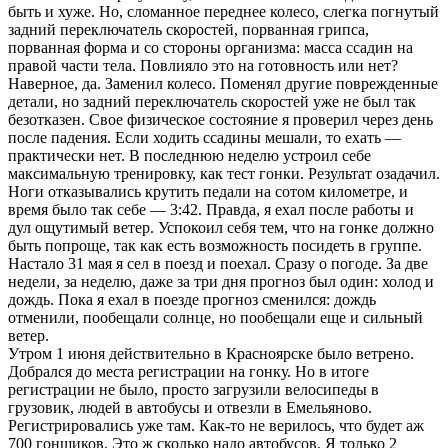
быть и хуже. Но, сломанное переднее колесо, слегка погнутый
задний переключатель скоростей, порванная грипса,
порванная форма и со стороны организма: масса ссадин на
правой части тела. Повлияло это на готовность или нет?
Наверное, да. Заменил колесо. Поменял другие поврежденные
детали, но задний переключатель скоростей уже не был так
безотказен. Свое физическое состояние я проверил через день
после падения. Если ходить ссадины мешали, то ехать —
практически нет. В последнюю неделю устроил себе
максимальную тренировку, как тест гонки. Результат озадачил.
Ноги отказывались крутить педали на сотом километре, и
время было так себе — 3:42. Правда, я ехал после работы и
дул ощутимый ветер. Успокоил себя тем, что на гонке должно
быть попроще, так как есть возможность посидеть в группе.
Настало 31 мая я сел в поезд и поехал. Сразу о погоде. За две
недели, за неделю, даже за три дня прогноз был один: холод и
дождь. Пока я ехал в поезде прогноз сменился: дождь
отменили, пообещали солнце, но пообещали еще и сильный
ветер.
Утром 1 июня действительно в Красноярске было ветрено.
Добрался до места регистрации на гонку. Но в итоге
регистрации не было, просто загрузили велосипеды в
грузовик, людей в автобусы и отвезли в Емельяново.
Регистрировались уже там. Как-то не верилось, что будет аж
700 гонщиков. Это ж сколько надо автобусов. Я только 2