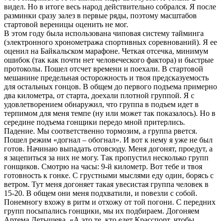
видел. Но в итоге весь народ действительно собрался. Я после
разминки сразу залез в первые ряды, поэтому масштабов
стартовой вереницы оценить не мог.
В этом году была использована чиповая систему тайминга
(электронного хронометража спортивных соревнований). Я ее
оценил на Байкальском марафоне. Четкая отсечка, минимум
ошибок (так как почти нет человеческого фактора) и быстрые
протоколы. Пошел отсчет времени и поехали. В стартовой
мешанине предельная осторожность и твоя предсказуемость
для остальных гонцов. В общем до первого подъема примерно
два километра, от старта, доехали плотной группой. Я с
удовлетворением обнаружил, что группа в подъем идет в
терпимом для меня темпе (ну или может так показалось). Но в
середине подъема гонщики передо мной притерлись.
Падение. Мы соответственно тормозим, а группа рвется.
Пошел режим «догнал – обогнал». И вот к нему я уже не был
готов. Начинаю выпадать отовсюду. Меня догонят, проедут, а
я зацепиться за них не могу. Так пропустил несколько групп
гонщиков. Смотрю на часы: 9-й километр. Вот тебе и твоя
готовность к гонке. С грустными мыслями еду один, борясь с
ветром. Тут меня догоняет такая увесистая группа человек в
15-20. В общем они меня подхватили, и повезли с собой.
Понемногу вхожу в ритм и отхожу от той погони. С передних
групп посыпались гонщики, мы их подбираем. Догоняем
Артема Детышева. «А это те, кто едет Красспорт, чтобы