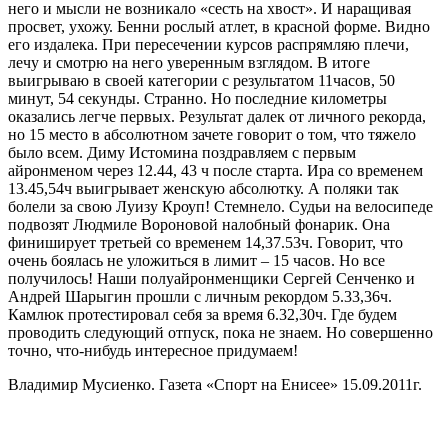
него и мысли не возникало «сесть на хвост». И наращивая
просвет, ухожу. Бенни рослый атлет, в красной форме. Видно
его издалека. При пересечении курсов распрямляю плечи,
лечу и смотрю на него уверенным взглядом. В итоге
выигрываю в своей категории с результатом 11часов, 50
минут, 54 секунды. Странно. Но последние километры
оказались легче первых. Результат далек от личного рекорда,
но 15 место в абсолютном зачете говорит о том, что тяжело
было всем. Диму Истомина поздравляем с первым
айронменом через 12.44, 43 ч после старта. Ира со временем
13.45,54ч выигрывает женскую абсолютку. А поляки так
болели за свою Луизу Кроуп! Стемнело. Судьи на велосипеде
подвозят Людмиле Вороновой налобный фонарик. Она
финиширует третьей со временем 14,37.53ч. Говорит, что
очень боялась не уложиться в лимит – 15 часов. Но все
получилось! Наши полуайронменщики Сергей Сенченко и
Андрей Шарыгин прошли с личным рекордом 5.33,36ч.
Камлюк протестировал себя за время 6.32,30ч. Где будем
проводить следующий отпуск, пока не знаем. Но совершенно
точно, что-нибудь интересное придумаем!
Владимир Мусиенко. Газета «Спорт на Енисее» 15.09.2011г.