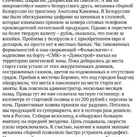
Сенченко, Шарыгин, Добрянская на самолете. А мы на
микроавтобусе нашего белорусского друга, механика сборной
Белоруссии по триатлону Анатолия Камлюка. В Белоруссии
мы были обескуражены цифрами на ценниках в столовой,
которые изначально приняли за номера сотовых телефонов
производителей питательной продукции. Однако в пересчете
на более твердую валюту – рубль, оказалось, что поели за
копейки. Проблема у белорусов и с приобретением евро и
долларов, их просто нет в местных банках. Час таможенных
формальностей и наш сверкающий «Фольксваген» с
надписями на борту «СМК» и «Домострой» въехал на
территорию шенгенской зоны. Пока добирались до места
старта глаза устали от этих аккуратненьких домиков,
постриженных газонов, цветов на подоконниках и отсутствия
грядок. Прибыв в местечко Боровно, что под городом Быдгощ
обнаружили, что места в пансионате на месте старта все
заняты. Как пояснила администратор, несколько месяцев
назад. Правда тут же нам сосватала частную гостиницу: в
километре от стартовой поляны и по 200 рублей с персоны за
ночь. Приветливые хозяева приняли нас радушно. Питались
мы продукцией из супермаркета, все в полтора раза дешевле,
чем в России. Собирая велосипед, я обнаружил большую
вмятину на передней звездочке. Цепь спадывала, скорости
плохо переключались. К счастью, наличие в нашем экипаже
механика сборной позволило быстро устранить аэродефект.