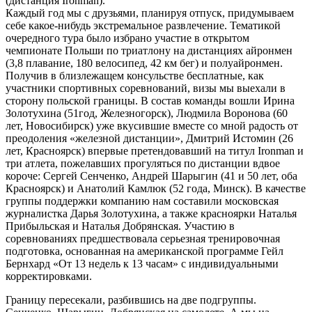
(дистанция Ironman).
Каждый год мы с друзьями, планируя отпуск, придумываем
себе какое-нибудь экстремальное развлечение. Тематикой
очередного тура было избрано участие в открытом
чемпионате Польши по триатлону на дистанциях айронмен
(3,8 плавание, 180 велосипед, 42 км бег) и полуайронмен.
Получив в близлежащем консульстве бесплатные, как
участники спортивных соревнований, визы мы выехали в
сторону польской границы. В состав команды вошли Ирина
Золотухина (51год, Железногорск), Людмила Воронова (60
лет, Новосибирск) уже вкусившие вместе со мной радость от
преодоления «железной дистанции», Дмитрий Истомин (26
лет, Красноярск) впервые претендовавший на титул Ironman и
три атлета, пожелавших прогуляться по дистанции вдвое
короче: Сергей Сенченко, Андрей Шарыгин (41 и 50 лет, оба
Красноярск) и Анатолий Камлюк (52 года, Минск). В качестве
группы поддержки компанию нам составили московская
журналистка Дарья Золотухина, а также красноярки Наталья
Прибыльская и Наталья Добрянская. Участию в
соревнованиях предшествовала серьезная тренировочная
подготовка, основанная на американской программе Гейл
Бернхард «От 13 недель к 13 часам» с индивидуальными
корректировками.
Границу пересекали, разбившись на две подгруппы.