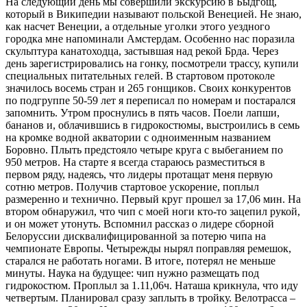
На следующий день мы совершили экскурсию в Быдгощ,
который в Википедии называют польской Венецией. Не знаю,
как насчет Венеции, а отдельные уголки этого уездного
городка мне напоминали Амстердам. Особенно нас поразила
скульптура канатоходца, застывшая над рекой Брда. Через
день зарегистрировались на гонку, посмотрели трассу, купили
специальных питательных гелей. В стартовом протоколе
значилось восемь стран и 265 гонщиков. Своих конкурентов
по подгруппе 50-59 лет я переписал по номерам и постарался
запомнить. Утром проснулись в пять часов. Поели лапши,
бананов и, облачившись в гидрокостюмы, выстроились в семь
на кромке водной акватории с одноименным названием
Боровно. Плыть предстояло четыре круга с выбеганием по
950 метров. На старте я всегда стараюсь разместиться в
первом ряду, надеясь, что лидеры протащат меня первую
сотню метров. Получив стартовое ускорение, поплыл
размеренно и технично. Первый круг прошел за 17,06 мин. На
втором обнаружил, что чип с моей ноги кто-то зацепил рукой,
и он может утонуть. Вспомнил рассказ о лидере сборной
Белоруссии дисквалифицированной за потерю чипа на
чемпионате Европы. Четырежды нырял поправляя ремешок,
старался не работать ногами. В итоге, потерял не меньше
минуты. Наука на будущее: чип нужно размещать под
гидрокостюм. Проплыл за 1.11,06ч. Наташа крикнула, что иду
четвертым. Планировал сразу заплыть в тройку. Велотрасса –