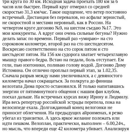
три круга по 30 км. Исходная задача проехать 180 км за 6
часов или быстрее. Первый круг отмерил со средней
скоростью 31,3 км/час. Такое ощущение, что ветер постоянно
встречный. Дистанция без перевалов, но асфальт зернистый,
не скоростной и местами неровный, как в России. На
четвертом круге догоняю №9, на шестом съедаю №17. Это
мои конкуренты. А вдруг они очень сильные бегуны? Нужно
делать запас по времени. Первый раз «умираю» на сто
сороковом километре, второй раз на сто шестидесятом.
Воскресаю соответственно на сто сорок пятом и сто
шестьдесят пятом. На 156 км судорога хватает четырехглавую
мышцу правого бедра. Встаю на педали, боль отступает. Ем
гели, пью изотоники, поливаю голову водой. Догоняю Диму
Истомина. Он отлично проплыл первый этап, за 1.02,35.
Сначала разрыв между нами увеличивался, а с девяностого
километра начал сокращаться. За полкруга до финиша
велоэтапа Дима просто остановился. И только напитавшись
энергии от пятиминутного общения с нашим фан клубом,
поехал дальше. На встречных курсах вижу Ирину и Людмилу.
Ира весь репертуар российской эстрады перепела, пока на
велосипеде ехала. Долгожданный конец велогонки не
приносит облегчения. На предыдущих айронменах, я резко
убегал из транзитки. А здесь яркое желание полежать или
идти пешком. Велоплан, практически, выполнен – 6.00,24ч.,
но мысль, что впереди еще 42 километра убивает. Анализируя