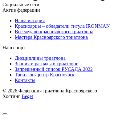
Социальные сети
Актив федерации
Наша история
Красноярцы – обладатели титула IRONMAN
Все медали красноярского триатлона
Мастера Красноярского триатлона
Наш спорт
Дисциплины триатлона
Звания и разряды в триатлоне
Запрещенный список РУСАДА 2022
Триатлон-центр Красноярск
Контакты
© 2026 Федерация триатлона Красноярского
Хостинг
Beget