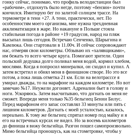
гонку сейчас, понимаю, что профиль велодистанции был
«рабочим», отдохнуть было негде, поэтому «бензин» почти
кончился. Имитирую бег по залитой солнцем трассе. На
термометре в тени +27. А тени, практически, нет. По
особенностям моего организма, мне нужна трехдневная
акклиматизация в жаре. Но накануне в Польше стояла
стабильная погода в районе +19 градусов, народ на пляж
высыпал лишь сегодня. Встречаю Сенченко, Шарыгина и
Камлюка. Они стартовали в 11.00ч. И сейчас сопровождают
нас, отмеряя свои километры. Обзываю их «халявщиками»,
им бежать то всего четыре круга. Помогают зрители. Один
польский дедушка долго поливал меня водой, кормил хлебом,
мюслями. Когда я попросил минералки, он сходил и купил. А
затем встретил и обнял меня в финишном створе. Но это все
потом, а пока лишь отметка 21 км. Если на велотрасссе я
умирал дважды, то на марафоне на каждом километре. Но вот
замечаю №17. Неужели догоняет. Адреналин бьет в голову и
ноги. Ускоряюсь. Затем высчитываю, что догнать он меня не
сможет. Впереди меня только №35 бельгиец Бенни Билус.
Перед марафоном его запас составлял 33 минуты или пять с
лишним километров. Догнать с моей усталостью, казалось,
нереально. К тому же бельгиец спрятал номер под майку и я
его на встречных курсах не видел. Но за восемь километров
до финиша я вижу бельгийца. Разгон пошел самопроизвольно.
Мимо бельгийца проношусь, как на стометровке, чтобы у