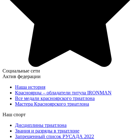
Социальные сети
Актив федерации
Наша история
Красноярцы – обладатели титула IRONMAN
Все медали красноярского триатлона
Мастера Красноярского триатлона
Наш спорт
Дисциплины триатлона
Звания и разряды в триатлоне
Запрещенный список РУСАДА 2022