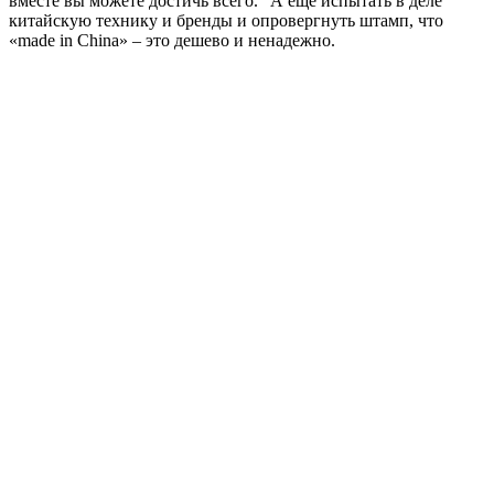
вместе вы можете достичь всего.” А еще испытать в деле
китайскую технику и бренды и опровергнуть штамп, что
«made in China» – это дешево и ненадежно.