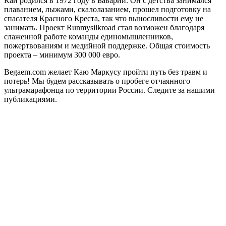
Кай родился в 1972 году в Баварии. Он с детства занимался
плаванием, лыжами, скалолазанием, прошел подготовку на
спасателя Красного Креста, так что выносливости ему не
занимать. Проект Runmysilkroad стал возможен благодаря
слаженной работе команды единомышленников,
пожертвованиям и медийной поддержке. Общая стоимость
проекта – минимум 300 000 евро.
Begaem.com желает Каю Маркусу пройти путь без травм и
потерь! Мы будем рассказывать о пробеге отчаянного
ультрамарафонца по территории России. Следите за нашими
публикациями.