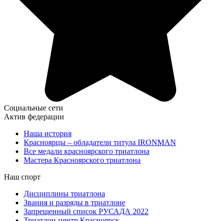
Социальные сети
Актив федерации
Наша история
Красноярцы – обладатели титула IRONMAN
Все медали красноярского триатлона
Мастера Красноярского триатлона
Наш спорт
Дисциплины триатлона
Звания и разряды в триатлоне
Запрещенный список РУСАДА 2022
Триатлон-центр Красноярск