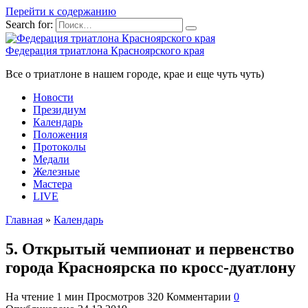
Перейти к содержанию
Search for:
Федерация триатлона Красноярского края
Все о триатлоне в нашем городе, крае и еще чуть чуть)
Новости
Президиум
Календарь
Положения
Протоколы
Медали
Железные
Мастера
LIVE
Главная
»
Календарь
5. Открытый чемпионат и первенство
города Красноярска по кросс-дуатлону
На чтение
1 мин
Просмотров
320
Комментарии
0