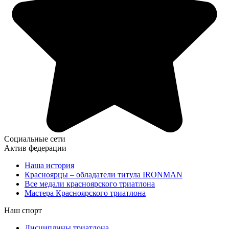
Социальные сети
Актив федерации
Наша история
Красноярцы – обладатели титула IRONMAN
Все медали красноярского триатлона
Мастера Красноярского триатлона
Наш спорт
Дисциплины триатлона