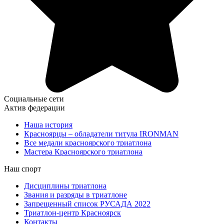
Социальные сети
Актив федерации
Наша история
Красноярцы – обладатели титула IRONMAN
Все медали красноярского триатлона
Мастера Красноярского триатлона
Наш спорт
Дисциплины триатлона
Звания и разряды в триатлоне
Запрещенный список РУСАДА 2022
Триатлон-центр Красноярск
Контакты