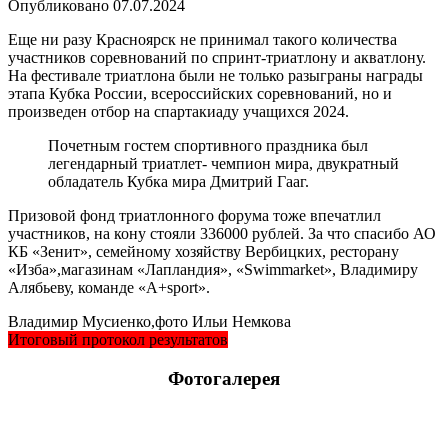
Опубликовано
07.07.2024
Еще ни разу Красноярск не принимал такого количества
участников соревнований по спринт-триатлону и акватлону.
На фестивале триатлона были не только разыграны награды
этапа Кубка России, всероссийских соревнований, но и
произведен отбор на спартакиаду учащихся 2024.
Почетным гостем спортивного праздника был
легендарный триатлет- чемпион мира, двукратный
обладатель Кубка мира Дмитрий Гааг.
Призовой фонд триатлонного форума тоже впечатлил
участников, на кону стояли 336000 рублей. За что спасибо АО
КБ «Зенит», семейному хозяйству Вербицких, ресторану
«Изба»,магазинам «Лапландия», «Swimmarket», Владимиру
Алябьеву, команде «А+sport».
Владимир Мусиенко,фото Ильи Немкова
Итоговый протокол результатов
Фотогалерея