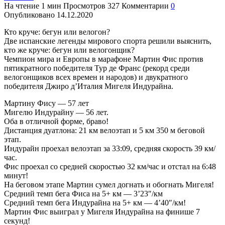
На чтение
1 мин
Просмотров
327
Комментарии
0
Опубликовано
14.12.2020
Кто круче: бегун или велогон?
Две испанские легенды мирового спорта решили выяснить,
кто же круче: бегун или велогонщик?
Чемпион мира и Европы в марафоне Мартин Фис против
пятикратного победителя Тур де Франс (рекорд среди
велогонщиков всех времен и народов) и двукратного
победителя Джиро д’Италия Мигеля Индурайна.
Мартину Фису — 57 лет
Мигелю Индурайну — 56 лет.
Оба в отличной форме, браво!
Дистанция дуатлона: 21 км велоэтап и 5 км 350 м беговой
этап.
Индурайн проехал велоэтап за 33:09, средняя скорость 39 км/
час.
Фис проехал со средней скоростью 32 км/час и отстал на 6:48
минут!
На беговом этапе Мартин сумел догнать и обогнать Мигеля!
Средний темп бега Фиса на 5+ км — 3’23″/км
Средний темп бега Индурайна на 5+ км — 4’40″/км!
Мартин Фис выиграл у Мигеля Индурайна на финише 7
секунд!