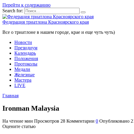
Перейти к содержанию
Search for:
Федерация триатлона Красноярского края
Все о триатлоне в нашем городе, крае и еще чуть чуть)
Новости
Президиум
Календарь
Положения
Протоколы
Медали
Железные
Мастера
LIVE
Главная
Ironman Malaysia
На чтение
мин
Просмотров
28
Комментарии
0
Опубликовано
2
Оцените статью