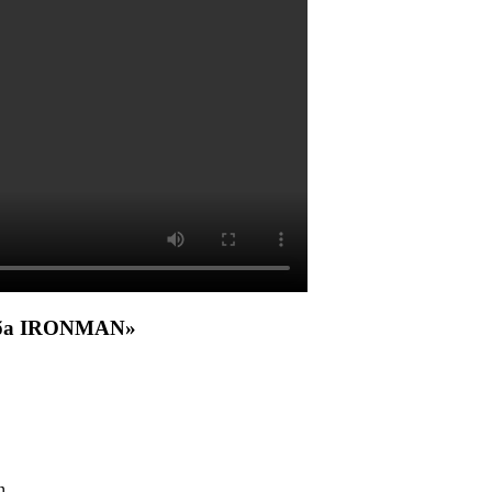
уба IRONMAN»
n