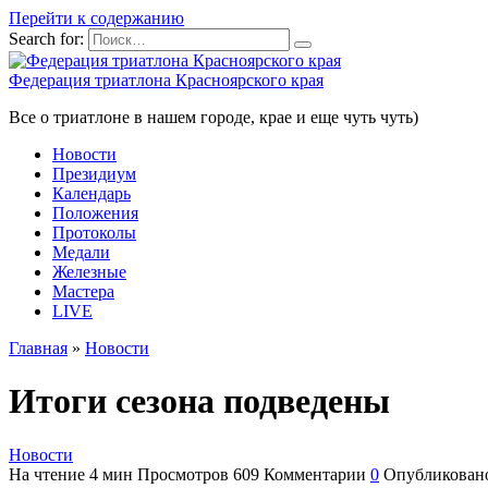
Перейти к содержанию
Search for:
Федерация триатлона Красноярского края
Все о триатлоне в нашем городе, крае и еще чуть чуть)
Новости
Президиум
Календарь
Положения
Протоколы
Медали
Железные
Мастера
LIVE
Главная
»
Новости
Итоги сезона подведены
Новости
На чтение
4 мин
Просмотров
609
Комментарии
0
Опубликован