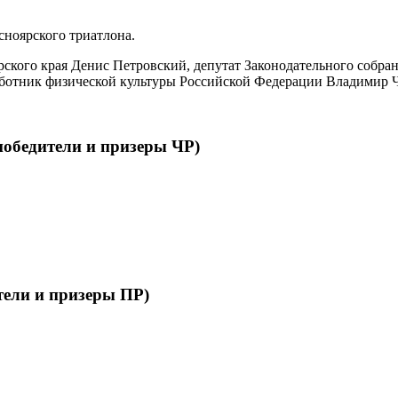
асноярского триатлона.
рского края Денис Петровский, депутат Законодательного собра
ботник физической культуры Российской Федерации Владимир 
победители и призеры ЧР)
тели и призеры ПР)