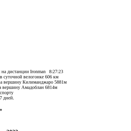
 на дистанции Ironman 8:27:23
в суточной велогонке 606 км
на вершину Килиманджаро 5881м
а вершину Амадоблан 6814м
 спорту
7 дней.
»