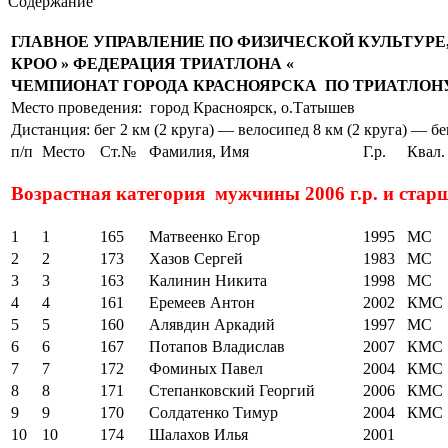
Содержание
ГЛАВНОЕ УПРАВЛЕНИЕ ПО ФИЗИЧЕСКОЙ КУЛЬТУРЕ
КРОО » ФЕДЕРАЦИЯ ТРИАТЛОНА «
ЧЕМПИОНАТ ГОРОДА КРАСНОЯРСКА ПО ТРИАТЛОНУ
Место проведения: город Красноярск, о.Татышев
Дистанция: бег 2 км (2 круга) — велосипед 8 км (2 круга) — бег
п/п
Место
Ст.№
Фамилия, Имя
Г.р.
Квал.
Возрастная категория мужчины 2006 г.р. и стар
1
1
165
Матвеенко Егор
1995
МС
2
2
173
Хазов Сергей
1983
МС
3
3
163
Калинин Никита
1998
МС
4
4
161
Еремеев Антон
2002
КМС
5
5
160
Алявдин Аркадий
1997
МС
6
6
167
Потапов Владислав
2007
КМС
7
7
172
Фоминых Павел
2004
КМС
8
8
171
Степанковский Георгий
2006
КМС
9
9
170
Солдатенко Тимур
2004
КМС
10
10
174
Шалахов Илья
2001