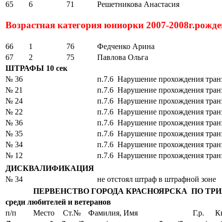
65
6
71
Решетникова Анастасия
Возрастная категория юниорки 2007-2008г.рожд
66
1
76
Федченко Арина
67
2
75
Павлова Ольга
ШТРАФЫ 10 сек
№ 36
п.7.6 Нарушение прохождения тран
№ 21
п.7.6 Нарушение прохождения тран
№ 24
п.7.6 Нарушение прохождения тран
№ 22
п.7.6 Нарушение прохождения тран
№ 36
п.7.6 Нарушение прохождения тран
№ 35
п.7.6 Нарушение прохождения тран
№ 34
п.7.6 Нарушение прохождения тран
№ 12
п.7.6 Нарушение прохождения тран
ДИСКВАЛИФИКАЦИЯ
№ 34
не отстоял штраф в штрафной зоне
ПЕРВЕНСТВО ГОРОДА КРАСНОЯРСКА ПО ТРИ
среди любителей и ветеранов
п/п
Место
Ст.№
Фамилия, Имя
Г.р.
К