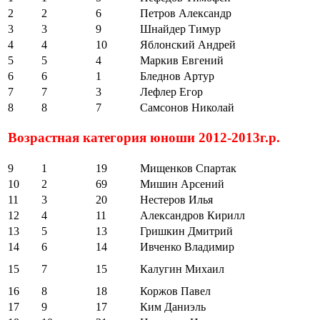
2
2
6
Петров Александр
3
3
9
Шнайдер Тимур
4
4
10
Яблонский Андрей
5
5
4
Маркив Евгений
6
6
1
Бледнов Артур
7
7
3
Лефлер Егор
8
8
7
Самсонов Николай
Возрастная категория юноши 2012-2013г.р.
9
1
19
Мищенков Спартак
10
2
69
Мишин Арсений
11
3
20
Нестеров Илья
12
4
11
Александров Кирилл
13
5
13
Гришкин Дмитрий
14
6
14
Ивченко Владимир
15
7
15
Калугин Михаил
16
8
18
Коржов Павел
17
9
17
Ким Даниэль