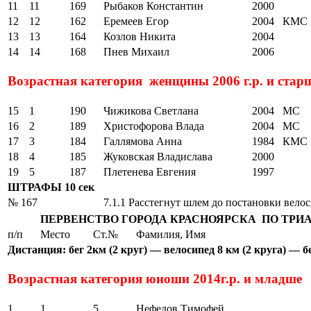
11
11
169
Рыбаков Константин
2000
12
12
162
Еремеев Егор
2004
КМС
13
13
164
Козлов Никита
2004
14
14
168
Пнев Михаил
2006
Возрастная категория женщины 2006 г.р. и стар
15
1
190
Чижикова Светлана
2004
МС
16
2
189
Христофорова Влада
2004
МС
17
3
184
Галлямова Анна
1984
КМС
18
4
185
Жуковская Владислава
2000
19
5
187
Плетенева Евгения
1997
ШТРАФЫ 10 сек
№ 167
7.1.1 Расстегнут шлем до постановки вело
ПЕРВЕНСТВО ГОРОДА КРАСНОЯРСКА ПО ТРИА
п/п
Место
Ст.№
Фамилия, Имя
Дистанция: бег 2км (2 круг) — велосипед 8 км (2 круга) — бе
Возрастная категория юноши 2014г.р. и младше
1
1
5
Нефедов Тимофей