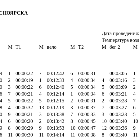
АСНОЯРСКА
Дата проведения:
Температура возд
М
Т1
М
вело
М
Т2
М
бег 2
М
9
1
00:00:22
7
00:12:42
6
00:00:31
1
00:03:05
1
0
2
00:00:19
1
00:12:33
4
00:00:34
4
00:03:16
3
0
3
00:00:22
6
00:12:40
5
00:00:34
5
00:03:09
2
6
7
00:00:21
4
00:12:14
1
00:00:34
6
00:03:21
4
4
5
00:00:22
5
00:12:15
2
00:00:31
2
00:03:28
7
8
4
00:00:32
13
00:12:19
3
00:00:37
7
00:03:27
6
0
9
00:00:21
3
00:13:38
7
00:00:33
3
00:03:23
5
4
6
00:00:20
2
00:13:42
8
00:00:45
10
00:03:40
10
9
8
00:00:29
9
00:13:53
10
00:00:47
12
00:03:36
9
6
11
00:00:30
11
00:14:14
11
00:00:38
8
00:03:40
11