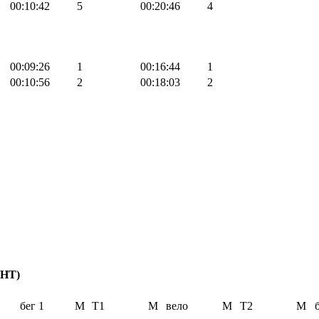
00:10:42
5
00:20:46
4
00:09:26
1
00:16:44
1
00:10:56
2
00:18:03
2
НТ)
бег 1
М
Т1
М
вело
М
Т2
М