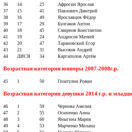
36
14
25
Афросин Ярослав
37
15
41
Павлович Дмитрий
38
16
49
Ярославцев Фёдор
39
17
29
Булгаков Антон
40
18
45
Смирнов Константин
41
19
24
Андросов Матвей
42
20
47
Тарановский Егор
43
21
31
Высоков Андрей
44
ДИСВ
34
Каргаполов Артём
Возрастная категория юниоры 2007-2008г.р.
45
1
50
Гизатулин Роман
Возрастная категория девушки 2014 г.р. и младш
46
1
59
Чернова Амелия
47
2
55
Осипенко Анна
48
3
60
Яныгина Мария
49
4
53
Марченко Милана