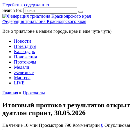
Перейти к содержанию
Search for:
Федерация триатлона Красноярского края
Все о триатлоне в нашем городе, крае и еще чуть чуть)
Новости
Президиум
Календарь
Положения
Протоколы
Медали
Железные
Мастера
LIVE
Главная
»
Протоколы
Итоговый протокол результатов открыт
дуатлон спринт, 30.05.2026
На чтение
10 мин
Просмотров
790
Комментарии
0
Опубликова