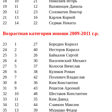
18
10
21
Николаев Игорь
19
11
12
Вахминцев Данила
20
12
23
Соломатин Виктор
21
13
16
Карлов Корней
22
14
22
Седмак Никита
Возрастная категория юноши 2009-2011 г.р.
23
1
27
Бородин Кирилл
24
2
40
Нестеров Кирилл
25
3
26
Байкалов Сергей
26
4
30
Василевский Михаил
27
5
37
Колосов Вячеслав
28
6
38
Куликов Роман
29
7
42
Позлевич Владислав
30
8
36
Ким Константин
31
9
43
Решетов Арсений
32
10
48
Шестаков Константин
33
11
35
Ким Давид
34
12
44
Славкин Максим
35
13
39
Мурашко Фёдор