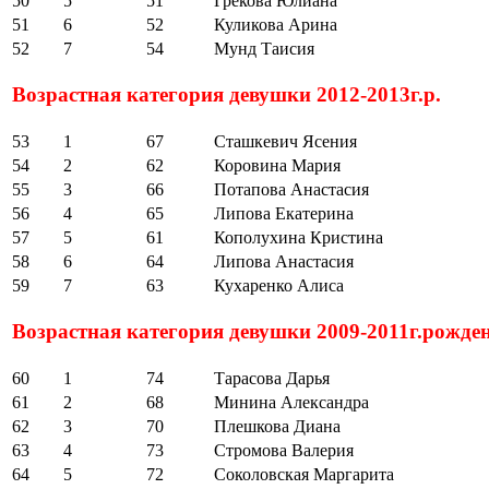
50
5
51
Грекова Юлиана
51
6
52
Куликова Арина
52
7
54
Мунд Таисия
Возрастная категория девушки 2012-2013г.р.
53
1
67
Сташкевич Ясения
54
2
62
Коровина Мария
55
3
66
Потапова Анастасия
56
4
65
Липова Екатерина
57
5
61
Кополухина Кристина
58
6
64
Липова Анастасия
59
7
63
Кухаренко Алиса
Возрастная категория девушки 2009-2011г.рожде
60
1
74
Тарасова Дарья
61
2
68
Минина Александра
62
3
70
Плешкова Диана
63
4
73
Стромова Валерия
64
5
72
Соколовская Маргарита