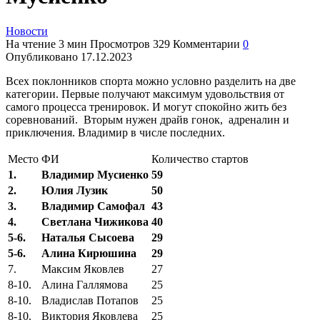
Новости
На чтение
3 мин
Просмотров
329
Комментарии
0
Опубликовано
17.12.2023
Всех поклонников спорта можно условно разделить на две
категории. Первые получают максимум удовольствия от
самого процесса тренировок. И могут спокойно жить без
соревнований. Вторым нужен драйв гонок, адреналин и
приключения. Владимир в числе последних.
Место
ФИ
Количество стартов
1.
Владимир Мусиенко
59
2.
Юлия Лузик
50
3.
Владимир Самофал
43
4.
Светлана Чижикова
40
5-6.
Наталья Сысоева
29
5-6.
Алина Кирюшина
29
7.
Максим Яковлев
27
8-10.
Алина Галлямова
25
8-10.
Владислав Потапов
25
8-10.
Виктория Яковлева
25