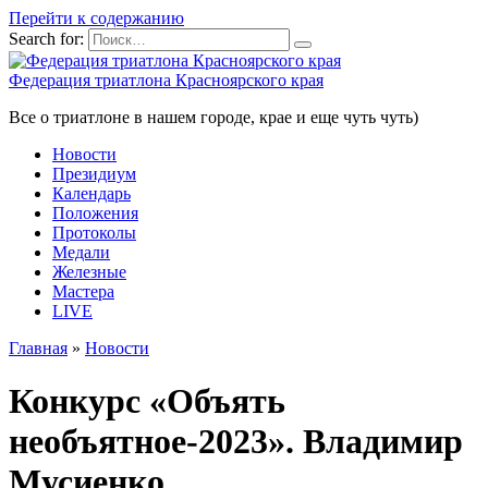
Перейти к содержанию
Search for:
Федерация триатлона Красноярского края
Все о триатлоне в нашем городе, крае и еще чуть чуть)
Новости
Президиум
Календарь
Положения
Протоколы
Медали
Железные
Мастера
LIVE
Главная
»
Новости
Конкурс «Объять
необъятное-2023». Владимир
Мусиенко