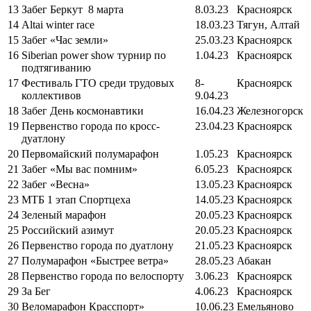
13
Забег Беркут 8 марта
8.03.23
Красноярск
14
Altai winter race
18.03.23
Тягун, Алтай
15
Забег «Час земли»
25.03.23
Красноярск
16
Siberian power show турнир по
1.04.23
Красноярск
подтягиванию
17
Фестиваль ГТО среди трудовых
8-
Красноярск
коллективов
9.04.23
18
Забег День космонавтики
16.04.23
Железногорск
19
Первенство города по кросс-
23.04.23
Красноярск
дуатлону
20
Первомайский полумарафон
1.05.23
Красноярск
21
Забег «Мы вас помним»
6.05.23
Красноярск
22
Забег «Весна»
13.05.23
Красноярск
23
МТБ 1 этап Спортцеха
14.05.23
Красноярск
24
Зеленый марафон
20.05.23
Красноярск
25
Российский азимут
20.05.23
Красноярск
26
Первенство города по дуатлону
21.05.23
Красноярск
27
Полумарафон «Быстрее ветра»
28.05.23
Абакан
28
Первенство города по велоспорту
3.06.23
Красноярск
29
За Бег
4.06.23
Красноярск
30
Веломарафон Красспорт»
10.06.23
Емельяново