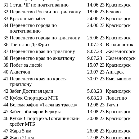
31
1 этап ЧГ по подтягиванию
14.06.23
Красноярск
32
Первенство России по триатлону
18.06.23
Белово
33
Красочный забег
24.06.23
Красноярск
34
Первенство города по
24.06.23
Красноярск
подтягиванию
35
Первенство города по триатлону
25.06.23
Красноярск
36
Триатлон Де Фриз
1.07.23
Владивосток
37
Первенство края по триатлону
8.07.23
Железногорск
38
Первенство края по акватлону
9.07.23
Железногорск
39
Побег за лисой
15.07.23
Красноярск
40
Акватлон
23.07.23
Ангарск
41
Первенство края по кросс-
30.07.23
Емельяново
триатлону
42
Забег Достигая цели
5.08.23
Красноярск
43
Кубок Спортцеха МТБ
6.08.23
Лопатино
44
Веломарафон «Таежная трасса»
12.08.23
Тягун
45
Забег юбиляров Беркута
13.08.23
Красноярск
46
Кубок Спортцеха.Торгашинский
20.08.23
Красноярск
хребет МТБ
47
Жара 5 км
26.08.23
Красноярск
48
Жара 21 км
27.08.23
Красноярск