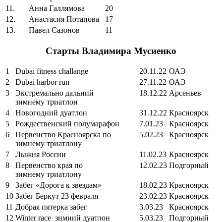
11.
Анна Галлямова
20
12.
Анастасия Потапова
17
13.
Павел Сазонов
11
Старты Владимира Мусиенко
1
Dubai fitness challange
20.11.22
ОАЭ
2
Dubai harbor run
27.11.22
ОАЭ
3
Экстремально дальний
18.12.22
Арсеньев
зимнему триатлон
4
Новогодний дуатлон
31.12.22
Красноярск
5
Рождественский полумарафон
7.01.23
Красноярск
6
Первенство Красноярска по
5.02.23
Красноярск
зимнему триатлону
7
Лыжня России
11.02.23
Красноярск
8
Первенство края по
12.02.23
Подгорный
зимнему триатлону
9
Забег «Дорога к звездам»
18.02.23
Красноярск
10
Забег Беркут 23 февраля
23.02.23
Красноярск
11
Добрая пятерка забег
3.03.23
Красноярск
12
Winter race зимний дуатлон
5.03.23
Подгорный