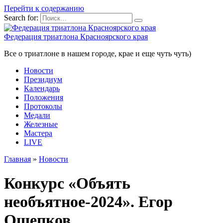
Перейти к содержанию
Search for:
Федерация триатлона Красноярского края
Все о триатлоне в нашем городе, крае и еще чуть чуть)
Новости
Президиум
Календарь
Положения
Протоколы
Медали
Железные
Мастера
LIVE
Главная
»
Новости
Конкурс «Объять
необъятное-2024». Егор
Ощепков