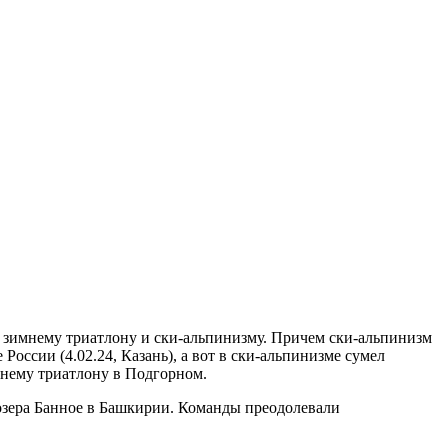
 зимнему триатлону и ски-альпинизму.
Причем ски-альпинизм
оссии (4.02.24, Казань), а вот в ски-альпинизме сумел
мнему триатлону в Подгорном.
озера Банное в Башкирии. Команды преодолевали