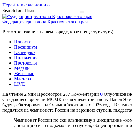
Перейти к содержанию
Search for:
Федерация триатлона Красноярского края
Все о триатлоне в нашем городе, крае и еще чуть чуть)
Новости
Президиум
Календарь
Положения
Протоколы
Медали
Железные
Мастера
LIVE
На чтение
2 мин
Просмотров
287
Комментарии
0
Опубликован
С недавнего времени МСМК по зимнему триатлону Павел Якимов
будет дебютировать на Олимпийских играх 2026 года. В зимнем 
подняться на чемпионате России на верхнюю ступень пьедест
Чемпионат России по ски-альпинизму в дисциплине «ком
дистанцию из 5 подъемов и 5 спусков, общей протяженно