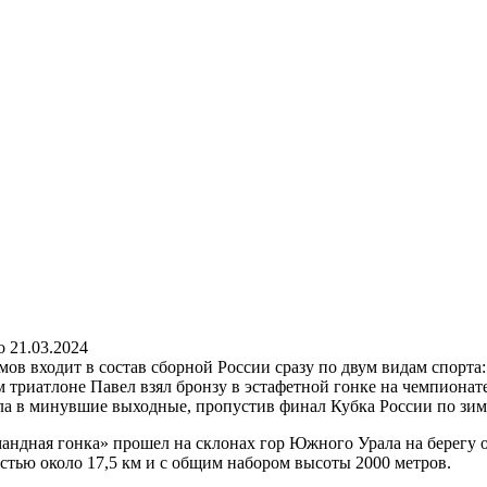
о
21.03.2024
 входит в состав сборной России сразу по двум видам спорта:
триатлоне Павел взял бронзу в эстафетной гонке на чемпионате Р
ала в минувшие выходные, пропустив финал Кубка России по зи
андная гонка» прошел на склонах гор Южного Урала на берегу 
стью около 17,5 км и с общим набором высоты 2000 метров.