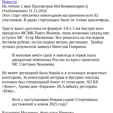
Новости
На чтение
1 мин
Просмотров
664
Комментарии
0
Опубликовано
31.12.2024
Этот старт обеспечил новогодним настроением всех 82
участников. В рядах стартующих были не только красноярцы.
Трассу кросс-дуатлона по формуле 3-8-1,5 км быстрее всех
преодолел МСМК Павел Якимов, лишь несколько секунд ему
уступил МС Егор Матвеенко. Все решилось на последнем
беговом рубеже, на последних метрах дистанции. Тройку
лучших результатов замкнул Вячеслав Гимранов.
В женском зачете сразу и навсегда в отрыв ушла
двукратная чемпионка России по кросс-триатлону
МС Светлана Чижикова.
Не менее зрелищной была борьба и в остальных возрастных
категориях. За новогодний антураж и быстрые секунды
положен был специальный бонус от спонсоров: АО КБ
«Зенит», Арома дом «Евразия» (В.Алябьев), ресторана
«Изба».
Всех с наступающим Новым годом! Спортивных
достижений в новом 2025 году!
Владимир Мусиенко, фото ильи Немкова