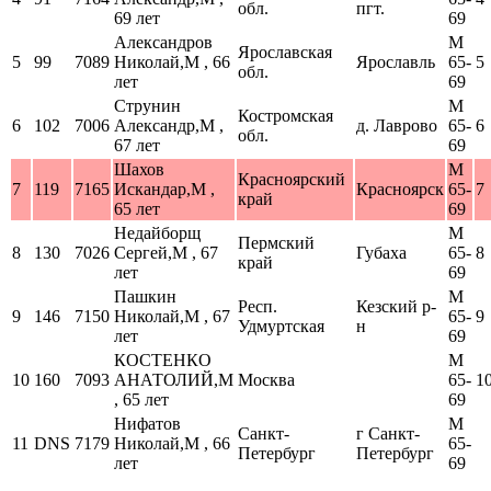
обл.
пгт.
69 лет
69
Александров
М
Ярославская
5
99
7089
Николай,М , 66
Ярославль
65-
5
обл.
лет
69
Струнин
М
Костромская
6
102
7006
Александр,М ,
д. Лаврово
65-
6
обл.
67 лет
69
Шахов
М
Красноярский
7
119
7165
Искандар,М ,
Красноярск
65-
7
край
65 лет
69
Недайборщ
М
Пермский
8
130
7026
Сергей,М , 67
Губаха
65-
8
край
лет
69
Пашкин
М
Респ.
Кезский р-
9
146
7150
Николай,М , 67
65-
9
Удмуртская
н
лет
69
КОСТЕНКО
М
10
160
7093
АНАТОЛИЙ,М
Москва
65-
1
, 65 лет
69
Нифатов
М
Санкт-
г Санкт-
11
DNS
7179
Николай,М , 66
65-
Петербург
Петербург
лет
69