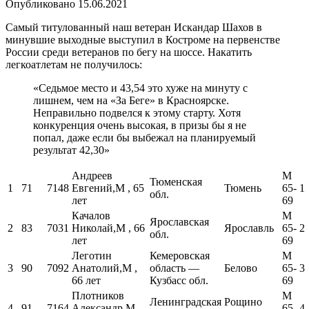
Опубликовано
15.06.2021
Самый титулованный наш ветеран Искандар Шахов в
минувшие выходные выступил в Костроме на первенстве
России среди ветеранов по бегу на шоссе.
Накатить
легкоатлетам не получилось:
«Седьмое место и 43,54 это хуже на минуту с
лишнем, чем на «За Беге» в Красноярске.
Неправильно подвелся к этому старту. Хотя
конкуренция очень высокая, в призы бы я не
попал, даже если бы выбежал на планируемый
результат 42,30»
Андреев
М
Тюменская
1
71
7148
Евгений,М , 65
Тюмень
65-
1
обл.
лет
69
Качалов
М
Ярославская
2
83
7031
Николай,М , 66
Ярославль
65-
2
обл.
лет
69
Леготин
Кемеровская
М
3
90
7092
Анатолий,М ,
область —
Белово
65-
3
66 лет
Кузбасс обл.
69
Плотников
М
Ленинградская
Рощино
4
91
7164
Александр,М ,
65-
4