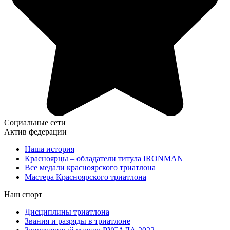
Социальные сети
Актив федерации
Наша история
Красноярцы – обладатели титула IRONMAN
Все медали красноярского триатлона
Мастера Красноярского триатлона
Наш спорт
Дисциплины триатлона
Звания и разряды в триатлоне