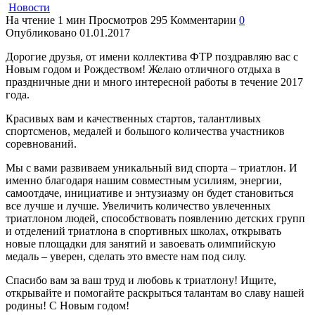
Новости
На чтение
1 мин
Просмотров
295
Комментарии
0
Опубликовано
01.01.2017
Дорогие друзья, от имени коллектива ФТР поздравляю вас с
Новым годом и Рождеством!
Желаю отличного отдыха в
праздничные дни и много интересной работы в течение 2017
года.
Красивых вам и качественных стартов, талантливых
спортсменов, медалей и большого количества участников
соревнований.
Мы с вами развиваем уникальный вид спорта – триатлон. И
именно благодаря нашим совместным усилиям, энергии,
самоотдаче, инициативе и энтузиазму он будет становиться
все лучше и лучше. Увеличить количество увлеченных
триатлоном людей, способствовать появлению детских групп
и отделений триатлона в спортивных школах, открывать
новые площадки для занятий и завоевать олимпийскую
медаль – уверен, сделать это вместе нам под силу.
Спасибо вам за ваш труд и любовь к триатлону! Ищите,
открывайте и помогайте раскрыться талантам во славу нашей
родины! С Новым годом!