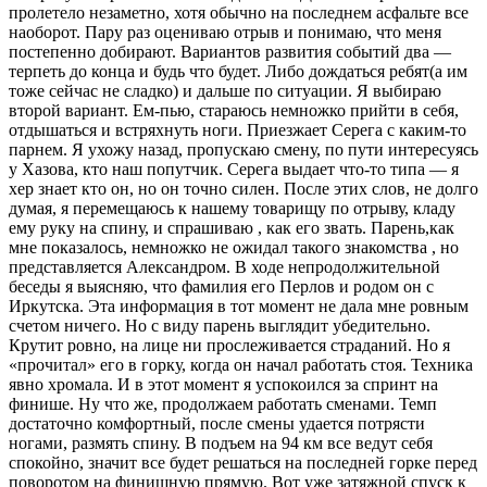
пролетело незаметно, хотя обычно на последнем асфальте все
наоборот. Пару раз оцениваю отрыв и понимаю, что меня
постепенно добирают. Вариантов развития событий два —
терпеть до конца и будь что будет. Либо дождаться ребят(а им
тоже сейчас не сладко) и дальше по ситуации. Я выбираю
второй вариант. Ем-пью, стараюсь немножко прийти в себя,
отдышаться и встряхнуть ноги. Приезжает Серега с каким-то
парнем. Я ухожу назад, пропускаю смену, по пути интересуясь
у Хазова, кто наш попутчик. Серега выдает что-то типа — я
хер знает кто он, но он точно силен. После этих слов, не долго
думая, я перемещаюсь к нашему товарищу по отрыву, кладу
ему руку на спину, и спрашиваю , как его звать. Парень,как
мне показалось, немножко не ожидал такого знакомства , но
представляется Александром. В ходе непродолжительной
беседы я выясняю, что фамилия его Перлов и родом он с
Иркутска. Эта информация в тот момент не дала мне ровным
счетом ничего. Но с виду парень выглядит убедительно.
Крутит ровно, на лице ни прослеживается страданий. Но я
«прочитал» его в горку, когда он начал работать стоя. Техника
явно хромала. И в этот момент я успокоился за спринт на
финише. Ну что же, продолжаем работать сменами. Темп
достаточно комфортный, после смены удается потрясти
ногами, размять спину. В подъем на 94 км все ведут себя
спокойно, значит все будет решаться на последней горке перед
поворотом на финишную прямую. Вот уже затяжной спуск к