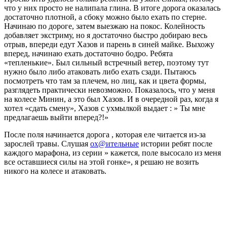
что у них просто не налипала глина. В итоге дорога оказалась
достаточно плотной, а сбоку можно было ехать по стерне.
Начинаю по дороге, затем выезжаю на покос. Колейность
добавляет экстриму, но я достаточно быстро добираю весь
отрыв, впереди едут Хазов и парень в синей майке. Выхожу
вперед, начинаю ехать достаточно бодро. Ребята
«тепленькие». Был сильный встречный ветер, поэтому тут
нужно было либо атаковать либо ехать сзади. Пытаюсь
посмотреть что там за плечем, но лиц, как и цвета формы,
разглядеть практически невозможно. Показалось, что у меня
на колесе Минин, а это был Хазов. И в очередной раз, когда я
хотел «сдать смену», Хазов с ухмылкой выдает : » Ты мне
предлагаешь выйти вперед?!»
После поля начинается дорога , которая еле читается из-за
зарослей травы. Слушая
ох@ительные
истории ребят после
каждого марафона, из серии » кажется, поле высосало из меня
все оставшиеся силы на этой гонке», я решаю не возить
никого на колесе и атаковать.