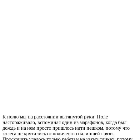
К полю мы на расстоянии вытянутой руки. Поле
настораживало, вспоминая один из марафонов, когда был
дождь и на нем просто пришлось идти пешком, потому что
колеса не крутились от количества налипшей грязи.
Проскочить удалось только ребятам на узких сликах, потому