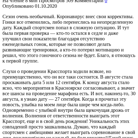
На чтение
8 мин
Просмотров
509
Комментарии
0
Опубликовано
01.10.2020
Сезон очень необычный. Коронавирус внес свои коррективы.
Гонки все отменились, либо перенеслись на неопределенную
дату. Каждый спортсмен попал в сложную ситуацию. И тут
была первая проверка — кто-то остался в седле и даже
улучшил свои показатели благодаря отсутствию
еженедельных гонок, которые не позволяют делать
развивающие тренировки, а кто-то потерял мотивацию и
решил, что этого гоночного сезона не будет. Благо, я отношусь
к первой группе.
Слухи о проведении Красспорта ходили всякие, но
преимущественно, что он все таки состоится. В августе стала
проскакивать дата 5 или 12 сентября. К концу августа стало
ясно, что мероприятия в Красноярске согласовывают, а значит
все шансы на проведение марафона есть. И вот, наконец-то, 30
августа, я узнаю дату — 27 сентября. Когда я прочитал эту
новость, улыбка на моем лице была шире чем когда-либо.
Одновременно с улыбкой внутри была щекочущая дрожь от
волнения. Волнения от ответственности выиграть этот
Красспорт, еще и в свой день рождения! Уникальность этих
совпадений просто зашкаливала. Думаю, что каждый
спортсмен с амбициями желает выиграть соревнование в свой
день рождения(если не каждый, то большинство!)Такой шанс