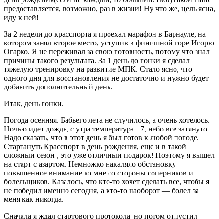
предоставляется, возможно, раз в жизни! Ну что же, цель ясна,
иду к ней!
За 2 недели до красспорта я проехал марафон в Барнауле, на
котором занял второе место, уступив в финишной горе Игорю
Огарко. Я не переживал за свою готовность, потому что знал
причины такого результата. За 1 день до гонки я сделал
тяжелую тренировку на развитие МПК. Стало ясно, что
одного дня для восстановления не достаточно и нужно будет
добавить дополнительный день.
Итак, день гонки.
Погода осенняя. Бабьего лета не случилось, а очень хотелось.
Ночью идет дождь, с утра температура +7, небо все затянуто.
Надо сказать, что в этот день я был готов к любой погоде.
Стартануть Красспорт в день рождения, еще и в такой
сложный сезон , это уже отличный подарок! Поэтому я вышел
на старт с азартом. Немножко накаляло обстановку
повышенное внимание ко мне со стороны соперников и
болельщиков. Казалось, что кто-то хочет сделать все, чтобы я
не победил именно сегодня, а кто-то наоборот — болел за
меня как никогда.
Сначала я ждал стартового протокола, но потом отпустил