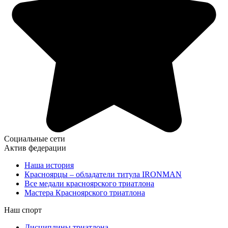
Социальные сети
Актив федерации
Наша история
Красноярцы – обладатели титула IRONMAN
Все медали красноярского триатлона
Мастера Красноярского триатлона
Наш спорт
Дисциплины триатлона