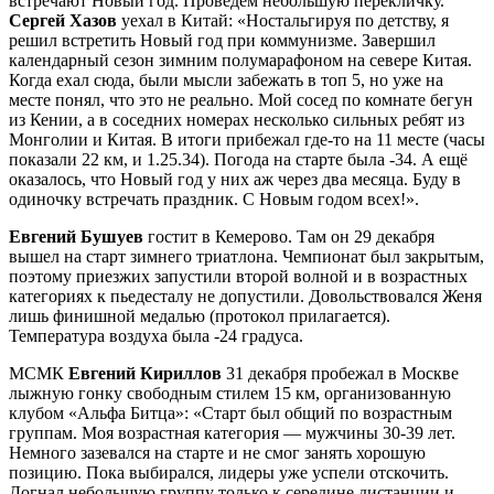
встречают Новый год.
Проведем небольшую перекличку.
Сергей Хазов
уехал в Китай: «Ностальгируя по детству, я
решил встретить Новый год при коммунизме. Завершил
календарный сезон зимним полумарафоном на севере Китая.
Когда ехал сюда, были мысли забежать в топ 5, но уже на
месте понял, что это не реально. Мой сосед по комнате бегун
из Кении, а в соседних номерах несколько сильных ребят из
Монголии и Китая. В итоги прибежал где-то на 11 месте (часы
показали 22 км, и 1.25.34). Погода на старте была -34. А ещё
оказалось, что Новый год у них аж через два месяца. Буду в
одиночку встречать праздник. С Новым годом всех!».
Евгений Бушуев
гостит в Кемерово. Там он 29 декабря
вышел на старт зимнего триатлона. Чемпионат был закрытым,
поэтому приезжих запустили второй волной и в возрастных
категориях к пьедесталу не допустили. Довольствовался Женя
лишь финишной медалью (протокол прилагается).
Температура воздуха была -24 градуса.
МСМК
Евгений Кириллов
31 декабря пробежал в Москве
лыжную гонку свободным стилем 15 км, организованную
клубом «Альфа Битца»: «Старт был общий по возрастным
группам. Моя возрастная категория — мужчины 30-39 лет.
Немного зазевался на старте и не смог занять хорошую
позицию. Пока выбирался, лидеры уже успели отскочить.
Догнал небольшую группу только к середине дистанции и