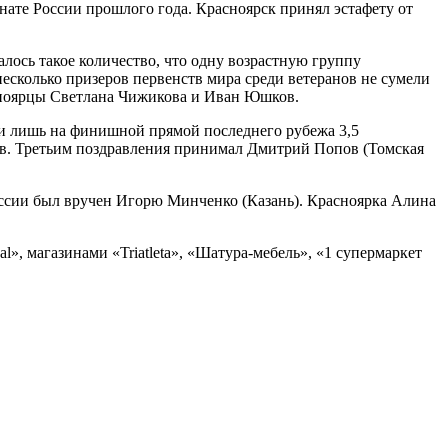
нате России прошлого года. Красноярск принял эстафету от
лось такое количество, что одну возрастную группу
несколько призеров первенств мира среди ветеранов не сумели
расноярцы Светлана Чижикова и Иван Юшков.
м и лишь на финишной прямой последнего рубежа 3,5
тов. Третьим поздравления принимал Дмитрий Попов (Томская
оссии был вручен Игорю Минченко (Казань). Красноярка Алина
», магазинами «Triatleta», «Шатура-мебель», «1 супермаркет