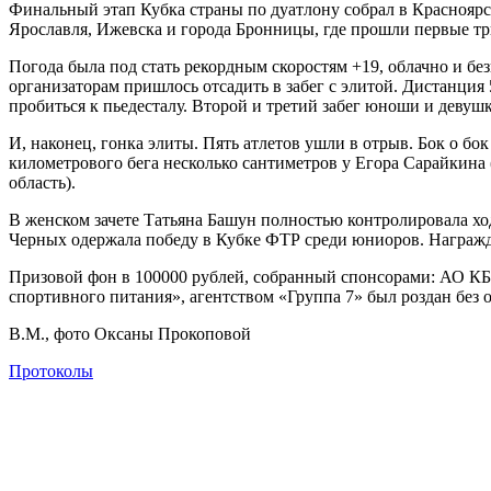
Финальный этап Кубка страны по дуатлону собрал в Красноярс
Ярославля, Ижевска и города Бронницы, где прошли первые тр
Погода была под стать рекордным скоростям +19, облачно и бе
организаторам пришлось отсадить в забег с элитой. Дистанция 
пробиться к пьедесталу. Второй и третий забег юноши и деву
И, наконец, гонка элиты. Пять атлетов ушли в отрыв. Бок о б
километрового бега несколько сантиметров у Егора Сарайкина
область).
В женском зачете Татьяна Башун полностью контролировала хо
Черных одержала победу в Кубке ФТР среди юниоров. Награж
Призовой фон в 100000 рублей, собранный спонсорами: АО КБ «
спортивного питания», агентством «Группа 7» был роздан без о
В.М., фото Оксаны Прокоповой
Протоколы