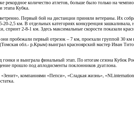
ке рекордное количество атлетов,
больше было только на чемпио
и этапа Кубка.
зветренно. Первый бой на дистанции приняли ветераны. Их собра
5-20-2,5 км. В отдельных категориях конкуренция зашкаливала, 
шки, спринт 2-8-1 км. Здесь максимальные скорости показали к
ок они пробежали первый отрезок – 7 км, проехали группой 30 к
 (Томская обл.- р.Крым) выиграл красноярский мастер Иван Ти
д гонки и выиграла финальный этап. По итогам сезона Кубок Р
дение прошло под аплодисменты поклонников дуатлона.
Зенит», компаниями «Пепси», «Сладкая жизнь», «NLinternational
статка.