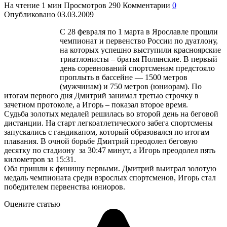
На чтение
1 мин
Просмотров
290
Комментарии
0
Опубликовано
03.03.2009
С 28 февраля по 1 марта в Ярославле прошли
чемпионат и первенство России по дуатлону
,
на которых успешно выступили красноярские
триатлонисты – братья Полянские. В первый
день соревнований спортсменам предстояло
проплыть в бассейне — 1500 метров
(мужчинам) и 750 метров (юниорам). По
итогам первого дня Дмитрий занимал третью строчку в
зачетном протоколе, а Игорь – показал второе время.
Судьба золотых медалей решилась во второй день на беговой
дистанции. На старт легкоатлетического забега спортсмены
запускались с гандикапом, который образовался по итогам
плавания. В очной борьбе Дмитрий преодолел беговую
десятку по стадиону за 30:47 минут, а Игорь преодолел пять
километров за 15:31.
Оба пришли к финишу первыми. Дмитрий выиграл золотую
медаль чемпионата среди взрослых спортсменов, Игорь стал
победителем первенства юниоров.
Оцените статью