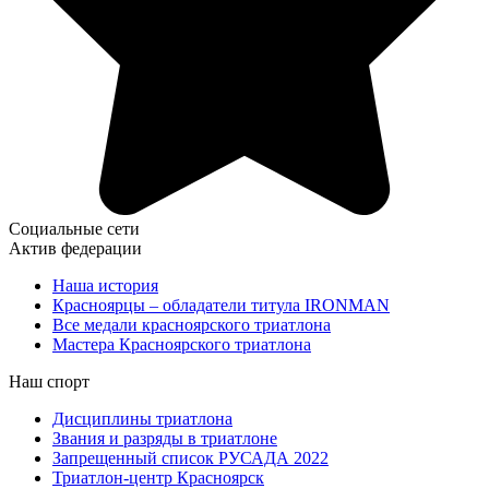
Социальные сети
Актив федерации
Наша история
Красноярцы – обладатели титула IRONMAN
Все медали красноярского триатлона
Мастера Красноярского триатлона
Наш спорт
Дисциплины триатлона
Звания и разряды в триатлоне
Запрещенный список РУСАДА 2022
Триатлон-центр Красноярск