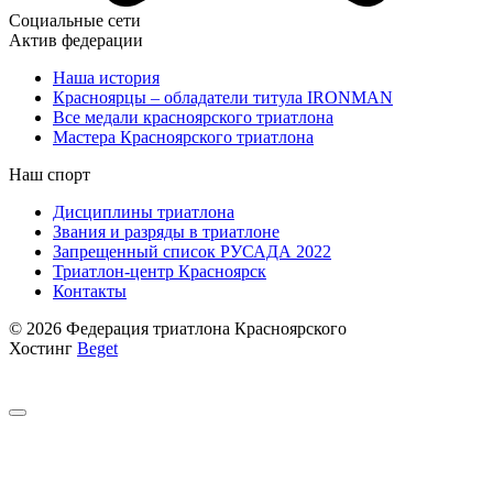
Социальные сети
Актив федерации
Наша история
Красноярцы – обладатели титула IRONMAN
Все медали красноярского триатлона
Мастера Красноярского триатлона
Наш спорт
Дисциплины триатлона
Звания и разряды в триатлоне
Запрещенный список РУСАДА 2022
Триатлон-центр Красноярск
Контакты
© 2026 Федерация триатлона Красноярского
Хостинг
Beget