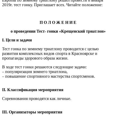
Европы по зимнему триатлону решил провести 8 января
2019г. тест гонку.
Приглашает всех. Читайте положение:
П О Л О Ж Е Н И Е
о проведении Тест- гонки «Крещенский триатлон»
I. Цели и задачи
Тест гонка по зимнему триатлону проводится с целью
развития комплексных видов спорта в Красноярске и
пропаганды здорового образа жизни.
В ходе тест гонки решаются следующие задачи:
– популяризация зимнего триатлона,
– повышение спортивного мастерства спортсменов.
II. Классификация мероприятия
Соревнования проводятся как личные.
III. Организаторы мероприятия