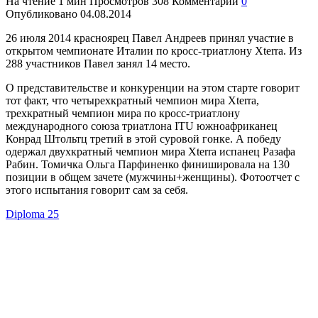
На чтение
1 мин
Просмотров
308
Комментарии
0
Опубликовано
04.08.2014
26 июля 2014 красноярец Павел Андреев
принял участие в
открытом чемпионате Италии по кросс-триатлону Xterra. Из
288 участников Павел занял 14 место.
О представительстве и конкуренции на этом старте говорит
тот факт, что четырехкратный чемпион мира Xterra,
трехкратный чемпион мира по кросс-триатлону
международного союза триатлона ITU южноафриканец
Конрад Штольтц третий в этой суровой гонке. А победу
одержал двухкратный чемпион мира Xterra испанец Разафа
Рабин. Томичка Ольга Парфиненко финишировала на 130
позиции в общем зачете (мужчины+женщины). Фотоотчет с
этого испытания говорит сам за себя.
Diploma 25