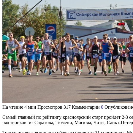
На чтение
4 мин
Просмотров
317
Комментарии
0
Опубликован
Самый главный по рейтингу красноярский старт пройдет 2-3 се
ряд звонков: из Саратова, Тюмени, Москвы, Читы, Санкт-Петер
Только питерская команда обещала привезти 21 спортсмена. М