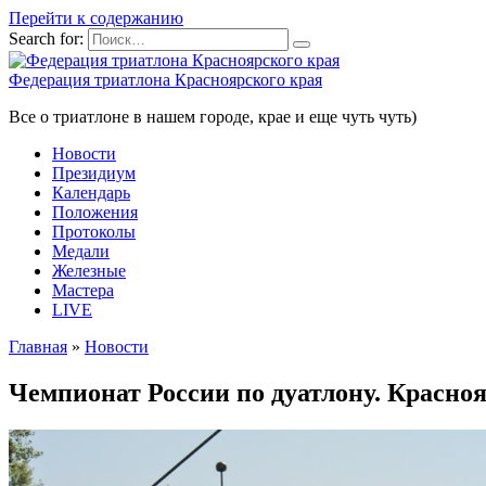
Перейти к содержанию
Search for:
Федерация триатлона Красноярского края
Все о триатлоне в нашем городе, крае и еще чуть чуть)
Новости
Президиум
Календарь
Положения
Протоколы
Медали
Железные
Мастера
LIVE
Главная
»
Новости
Чемпионат России по дуатлону. Красно