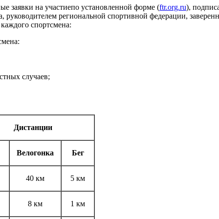
е заявки на участиепо установленной форме (
ftr.org.ru
), подпи
та, руководителем региональной спортивной федерации, завере
 каждого спортсмена:
смена:
стных случаев;
Дистанции
Велогонка
Бег
40 км
5 км
8 км
1 км