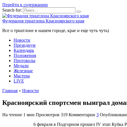
Перейти к содержанию
Search for:
Федерация триатлона Красноярского края
Все о триатлоне в нашем городе, крае и еще чуть чуть)
Новости
Президиум
Календарь
Положения
Протоколы
Медали
Железные
Мастера
LIVE
Главная
»
Новости
Красноярский спортсмен выиграл дома
На чтение
1 мин
Просмотров
319
Комментарии
3
Опубликован
6 февраля в Подгорном прошел IV этап Кубка Р